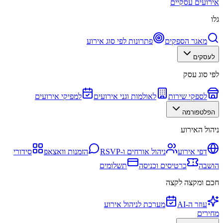
אירועים עסקיים
גלו
מאגר הספקים
פתרונות לפי סוג אירוע
לעסקים
לפי סוג עסק
לספקי שירות
לאולמות וגני אירועים
למפיקי אירועים
הפלטפורמה
ניהול האירוע
דפי אירוע
ניהול אורחים ו-RSVP
הזמנות וואצאפ
סידורי
הושבה
כרטיסים וכניסה
תשלומים
חכם ומקצה לקצה
עוזר ה-AI
מערכת לניהול אירוע
מחירים