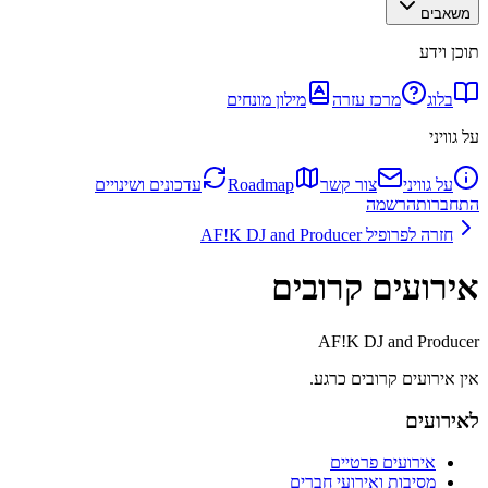
משאבים
תוכן וידע
בלוג
מרכז עזרה
מילון מונחים
על גוויני
על גוויני
צור קשר
Roadmap
עדכונים ושינויים
התחברות
הרשמה
חזרה לפרופיל
AF!K DJ and Producer
אירועים קרובים
AF!K DJ and Producer
אין אירועים קרובים כרגע.
לאירועים
אירועים פרטיים
מסיבות ואירועי חברים