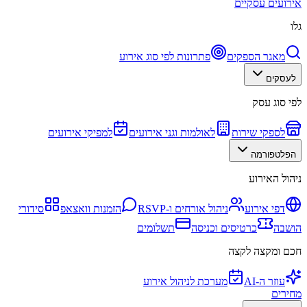
אירועים עסקיים
גלו
מאגר הספקים
פתרונות לפי סוג אירוע
לעסקים
לפי סוג עסק
לספקי שירות
לאולמות וגני אירועים
למפיקי אירועים
הפלטפורמה
ניהול האירוע
דפי אירוע
ניהול אורחים ו-RSVP
הזמנות וואצאפ
סידורי
הושבה
כרטיסים וכניסה
תשלומים
חכם ומקצה לקצה
עוזר ה-AI
מערכת לניהול אירוע
מחירים