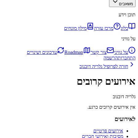
משאבים
תוכן וידע
בלוג
מרכז עזרה
מילון מונחים
על גוויני
על גוויני
צור קשר
Roadmap
עדכונים ושינויים
התחברות
הרשמה
חזרה לפרופיל
גלריה דובנוב
אירועים קרובים
גלריה דובנוב
אין אירועים קרובים כרגע.
לאירועים
אירועים פרטיים
מסיבות ואירועי חברים