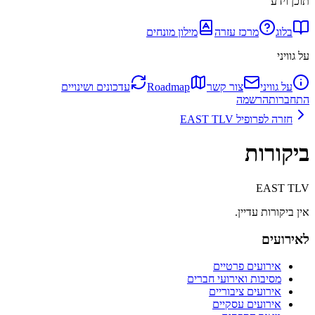
תוכן וידע
בלוג
מרכז עזרה
מילון מונחים
על גוויני
על גוויני
צור קשר
Roadmap
עדכונים ושינויים
התחברות
הרשמה
חזרה לפרופיל
EAST TLV
ביקורות
EAST TLV
אין ביקורות עדיין.
לאירועים
אירועים פרטיים
מסיבות ואירועי חברים
אירועים ציבוריים
אירועים עסקיים