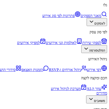
גלו
מאגר הספקים
פתרונות לפי סוג אירוע
לעסקים
לפי סוג עסק
לספקי שירות
לאולמות וגני אירועים
למפיקי אירועים
הפלטפורמה
ניהול האירוע
דפי אירוע
ניהול אורחים ו-RSVP
הזמנות וואצאפ
סידורי הוש
חכם ומקצה לקצה
עוזר ה-AI
מערכת לניהול אירוע
מחירים
משאבים