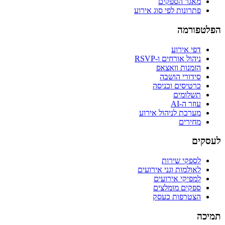
מאגר הספקים
פתרונות לפי סוג אירוע
הפלטפורמה
דפי אירוע
ניהול אורחים ו-RSVP
הזמנות וואצאפ
סידורי הושבה
כרטיסים וכניסה
תשלומים
עוזר ה-AI
מערכת לניהול אירוע
מחירים
לעסקים
לספקי שירות
לאולמות וגני אירועים
למפיקי אירועים
ספקים מומלצים
הצטרפות כעסק
תמיכה