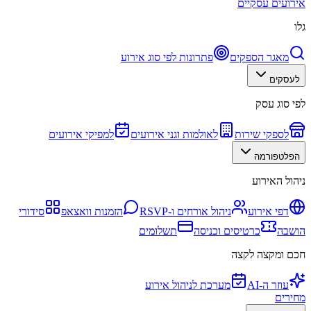
אירועים עסקיים
גלו
מאגר הספקים
פתרונות לפי סוג אירוע
לעסקים
לפי סוג עסק
לספקי שירות
לאולמות וגני אירועים
למפיקי אירועים
הפלטפורמה
ניהול האירוע
דפי אירוע
ניהול אורחים ו-RSVP
הזמנות וואצאפ
סידורי
הושבה
כרטיסים וכניסה
תשלומים
חכם ומקצה לקצה
עוזר ה-AI
מערכת לניהול אירוע
מחירים