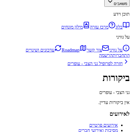
משאבים
תוכן וידע
בלוג
מרכז עזרה
מילון מונחים
על גוויני
על גוויני
צור קשר
Roadmap
עדכונים ושינויים
התחברות
הרשמה
חזרה לפרופיל
גני הצבי - עופרים
ביקורות
גני הצבי - עופרים
אין ביקורות עדיין.
לאירועים
אירועים פרטיים
מסיבות ואירועי חברים