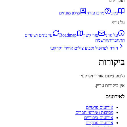
תוכן וידע
בלוג
מרכז עזרה
מילון מונחים
על גוויני
על גוויני
צור קשר
Roadmap
עדכונים ושינויים
התחברות
הרשמה
חזרה לפרופיל
גלבוע צילום אווירי וקרקעי
ביקורות
גלבוע צילום אווירי וקרקעי
אין ביקורות עדיין.
לאירועים
אירועים פרטיים
מסיבות ואירועי חברים
אירועים ציבוריים
אירועים עסקיים