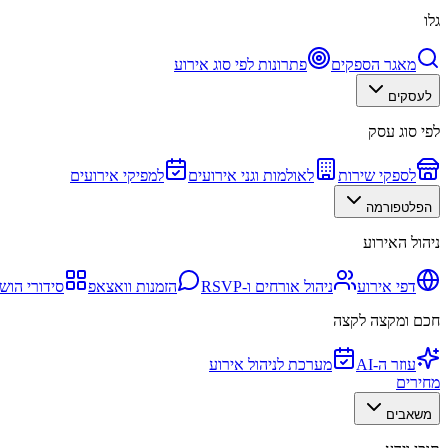
גלו
מאגר הספקים
פתרונות לפי סוג אירוע
לעסקים
לפי סוג עסק
לספקי שירות
לאולמות וגני אירועים
למפיקי אירועים
הפלטפורמה
ניהול האירוע
דפי אירוע
ניהול אורחים ו-RSVP
הזמנות וואצאפ
סידורי הוש
חכם ומקצה לקצה
עוזר ה-AI
מערכת לניהול אירוע
מחירים
משאבים