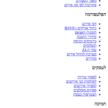
מאגר הספקים
פתרונות לפי סוג אירוע
הפלטפורמה
דפי אירוע
ניהול אורחים ו-RSVP
הזמנות וואצאפ
סידורי הושבה
כרטיסים וכניסה
תשלומים
עוזר ה-AI
מערכת לניהול אירוע
מחירים
לעסקים
לספקי שירות
לאולמות וגני אירועים
למפיקי אירועים
ספקים מומלצים
הצטרפות כעסק
תמיכה