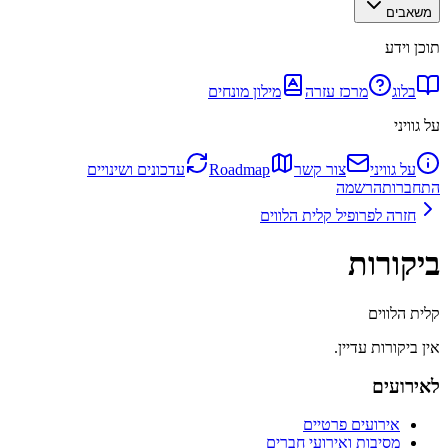
משאבים
תוכן וידע
בלוג
מרכז עזרה
מילון מונחים
על גוויני
על גוויני
צור קשר
Roadmap
עדכונים ושינויים
התחברות
הרשמה
חזרה לפרופיל
קלית הלווים
ביקורות
קלית הלווים
אין ביקורות עדיין.
לאירועים
אירועים פרטיים
מסיבות ואירועי חברים