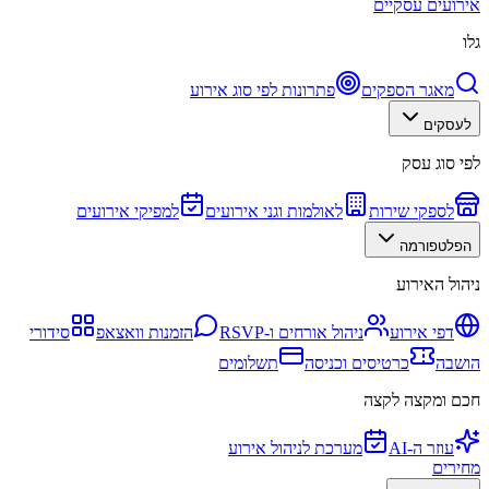
אירועים עסקיים
גלו
מאגר הספקים
פתרונות לפי סוג אירוע
לעסקים
לפי סוג עסק
לספקי שירות
לאולמות וגני אירועים
למפיקי אירועים
הפלטפורמה
ניהול האירוע
דפי אירוע
ניהול אורחים ו-RSVP
הזמנות וואצאפ
סידורי
הושבה
כרטיסים וכניסה
תשלומים
חכם ומקצה לקצה
עוזר ה-AI
מערכת לניהול אירוע
מחירים