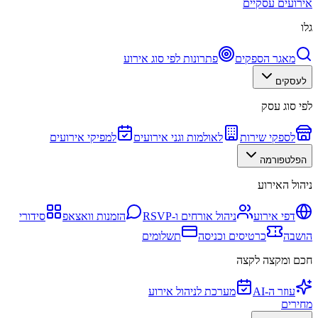
אירועים עסקיים
גלו
מאגר הספקים
פתרונות לפי סוג אירוע
לעסקים
לפי סוג עסק
לספקי שירות
לאולמות וגני אירועים
למפיקי אירועים
הפלטפורמה
ניהול האירוע
דפי אירוע
ניהול אורחים ו-RSVP
הזמנות וואצאפ
סידורי
הושבה
כרטיסים וכניסה
תשלומים
חכם ומקצה לקצה
עוזר ה-AI
מערכת לניהול אירוע
מחירים