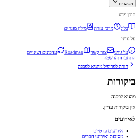
משאבים
תוכן וידע
בלוג
מרכז עזרה
מילון מונחים
על גוויני
על גוויני
צור קשר
Roadmap
עדכונים ושינויים
התחברות
הרשמה
חזרה לפרופיל
מהגיא לפסגה
ביקורות
מהגיא לפסגה
אין ביקורות עדיין.
לאירועים
אירועים פרטיים
מסיבות ואירועי חברים