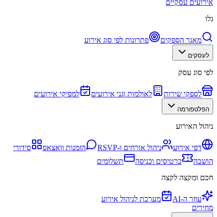
אירועים עסקיים
גלו
מאגר הספקים
פתרונות לפי סוג אירוע
לעסקים
לפי סוג עסק
לספקי שירות
לאולמות וגני אירועים
למפיקי אירועים
הפלטפורמה
ניהול האירוע
דפי אירוע
ניהול אורחים ו-RSVP
הזמנות וואצאפ
סידורי
הושבה
כרטיסים וכניסה
תשלומים
חכם ומקצה לקצה
עוזר ה-AI
מערכת לניהול אירוע
מחירים