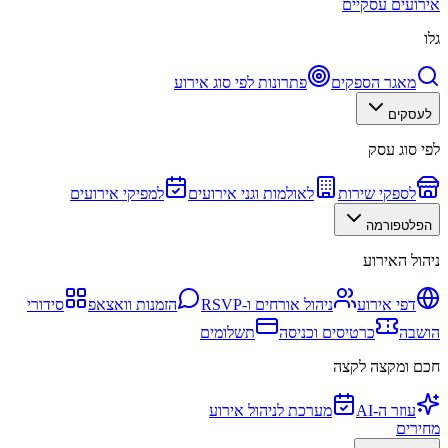
אירועים עסקיים
גלו
מאגר הספקים
פתרונות לפי סוג אירוע
לעסקים
לפי סוג עסק
לספקי שירות
לאולמות וגני אירועים
למפיקי אירועים
הפלטפורמה
ניהול האירוע
דפי אירוע
ניהול אורחים ו-RSVP
הזמנות וואצאפ
סידורי
הושבה
כרטיסים וכניסה
תשלומים
חכם ומקצה לקצה
עוזר ה-AI
מערכת לניהול אירוע
מחירים