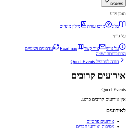
משאבים
תוכן וידע
בלוג
מרכז עזרה
מילון מונחים
על גוויני
על גוויני
צור קשר
Roadmap
עדכונים ושינויים
התחברות
הרשמה
חזרה לפרופיל
Qucci Events
אירועים קרובים
Qucci Events
אין אירועים קרובים כרגע.
לאירועים
אירועים פרטיים
מסיבות ואירועי חברים