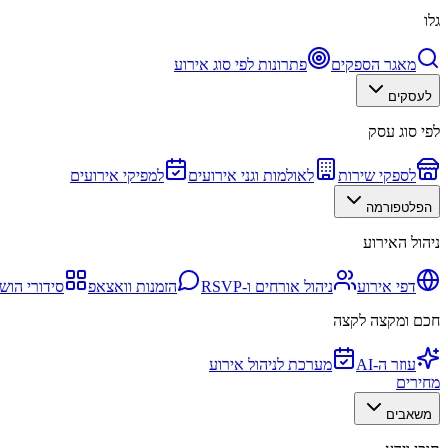
גלו
מאגר הספקים
פתרונות לפי סוג אירוע
לעסקים
לפי סוג עסק
לספקי שירות
לאולמות וגני אירועים
למפיקי אירועים
הפלטפורמה
ניהול האירוע
דפי אירוע
ניהול אורחים ו-RSVP
הזמנות וואצאפ
סידורי הוש
חכם ומקצה לקצה
עוזר ה-AI
מערכת לניהול אירוע
מחירים
משאבים