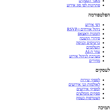
מאגר הספקים
פתרונות לפי סוג אירוע
הפלטפורמה
דפי אירוע
ניהול אורחים ו-RSVP
הזמנות וואצאפ
סידורי הושבה
כרטיסים וכניסה
תשלומים
עוזר ה-AI
מערכת לניהול אירוע
מחירים
לעסקים
לספקי שירות
לאולמות וגני אירועים
למפיקי אירועים
ספקים מומלצים
הצטרפות כעסק
תמיכה