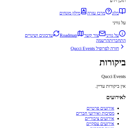
תוכן וידע
בלוג
מרכז עזרה
מילון מונחים
על גוויני
על גוויני
צור קשר
Roadmap
עדכונים ושינויים
התחברות
הרשמה
חזרה לפרופיל
Qucci Events
ביקורות
Qucci Events
אין ביקורות עדיין.
לאירועים
אירועים פרטיים
מסיבות ואירועי חברים
אירועים ציבוריים
אירועים עסקיים