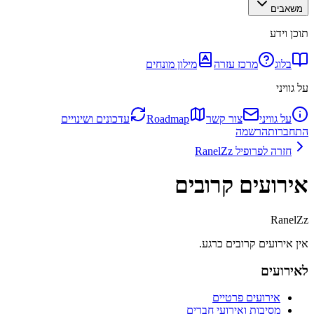
משאבים
תוכן וידע
בלוג
מרכז עזרה
מילון מונחים
על גוויני
על גוויני
צור קשר
Roadmap
עדכונים ושינויים
התחברות
הרשמה
חזרה לפרופיל
RanelZz
אירועים קרובים
RanelZz
אין אירועים קרובים כרגע.
לאירועים
אירועים פרטיים
מסיבות ואירועי חברים