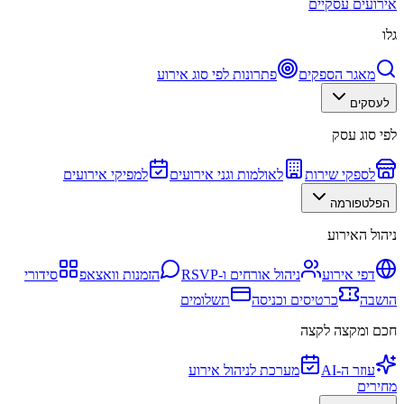
אירועים עסקיים
גלו
מאגר הספקים
פתרונות לפי סוג אירוע
לעסקים
לפי סוג עסק
לספקי שירות
לאולמות וגני אירועים
למפיקי אירועים
הפלטפורמה
ניהול האירוע
דפי אירוע
ניהול אורחים ו-RSVP
הזמנות וואצאפ
סידורי
הושבה
כרטיסים וכניסה
תשלומים
חכם ומקצה לקצה
עוזר ה-AI
מערכת לניהול אירוע
מחירים