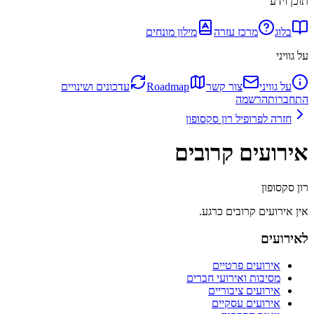
תוכן וידע
בלוג
מרכז עזרה
מילון מונחים
על גוויני
על גוויני
צור קשר
Roadmap
עדכונים ושינויים
התחברות
הרשמה
חזרה לפרופיל
רון סקסופון
אירועים קרובים
רון סקסופון
אין אירועים קרובים כרגע.
לאירועים
אירועים פרטיים
מסיבות ואירועי חברים
אירועים ציבוריים
אירועים עסקיים