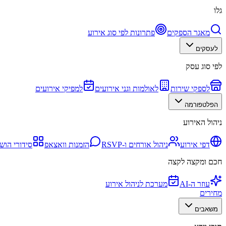
גלו
מאגר הספקים
פתרונות לפי סוג אירוע
לעסקים
לפי סוג עסק
לספקי שירות
לאולמות וגני אירועים
למפיקי אירועים
הפלטפורמה
ניהול האירוע
דפי אירוע
ניהול אורחים ו-RSVP
הזמנות וואצאפ
סידורי הוש
חכם ומקצה לקצה
עוזר ה-AI
מערכת לניהול אירוע
מחירים
משאבים