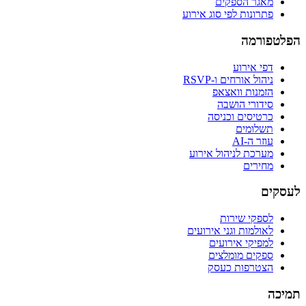
מאגר הספקים
פתרונות לפי סוג אירוע
הפלטפורמה
דפי אירוע
ניהול אורחים ו-RSVP
הזמנות וואצאפ
סידורי הושבה
כרטיסים וכניסה
תשלומים
עוזר ה-AI
מערכת לניהול אירוע
מחירים
לעסקים
לספקי שירות
לאולמות וגני אירועים
למפיקי אירועים
ספקים מומלצים
הצטרפות כעסק
תמיכה