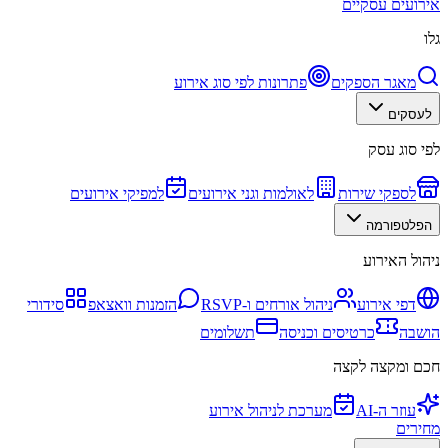
אירועים עסקיים
גלו
מאגר הספקים
פתרונות לפי סוג אירוע
לעסקים
לפי סוג עסק
לספקי שירות
לאולמות וגני אירועים
למפיקי אירועים
הפלטפורמה
ניהול האירוע
דפי אירוע
ניהול אורחים ו-RSVP
הזמנות וואצאפ
סידורי
הושבה
כרטיסים וכניסה
תשלומים
חכם ומקצה לקצה
עוזר ה-AI
מערכת לניהול אירוע
מחירים