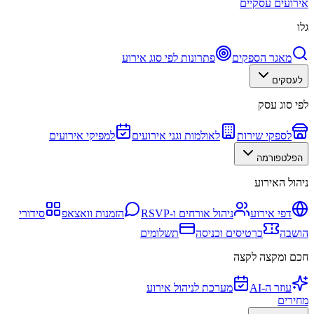
אירועים עסקיים
גלו
מאגר הספקים
פתרונות לפי סוג אירוע
לעסקים
לפי סוג עסק
לספקי שירות
לאולמות וגני אירועים
למפיקי אירועים
הפלטפורמה
ניהול האירוע
דפי אירוע
ניהול אורחים ו-RSVP
הזמנות וואצאפ
סידורי
הושבה
כרטיסים וכניסה
תשלומים
חכם ומקצה לקצה
עוזר ה-AI
מערכת לניהול אירוע
מחירים