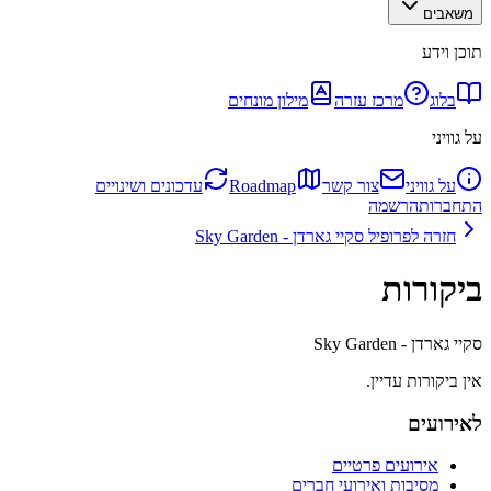
משאבים
תוכן וידע
בלוג
מרכז עזרה
מילון מונחים
על גוויני
על גוויני
צור קשר
Roadmap
עדכונים ושינויים
התחברות
הרשמה
חזרה לפרופיל
סקיי גארדן - Sky Garden
ביקורות
סקיי גארדן - Sky Garden
אין ביקורות עדיין.
לאירועים
אירועים פרטיים
מסיבות ואירועי חברים