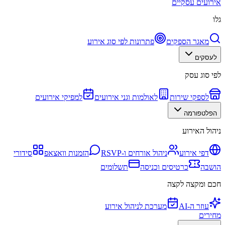
אירועים עסקיים
גלו
מאגר הספקים
פתרונות לפי סוג אירוע
לעסקים
לפי סוג עסק
לספקי שירות
לאולמות וגני אירועים
למפיקי אירועים
הפלטפורמה
ניהול האירוע
דפי אירוע
ניהול אורחים ו-RSVP
הזמנות וואצאפ
סידורי
הושבה
כרטיסים וכניסה
תשלומים
חכם ומקצה לקצה
עוזר ה-AI
מערכת לניהול אירוע
מחירים