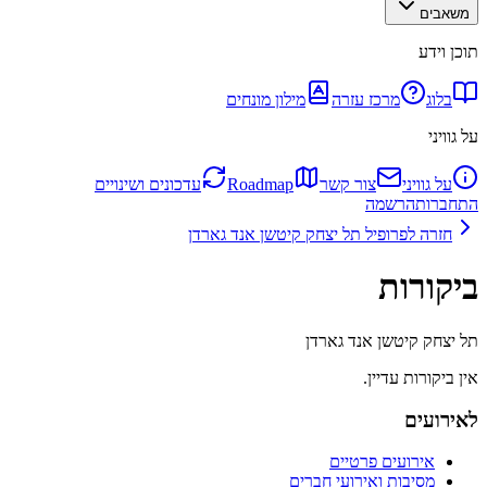
משאבים
תוכן וידע
בלוג
מרכז עזרה
מילון מונחים
על גוויני
על גוויני
צור קשר
Roadmap
עדכונים ושינויים
התחברות
הרשמה
חזרה לפרופיל
תל יצחק קיטשן אנד גארדן
ביקורות
תל יצחק קיטשן אנד גארדן
אין ביקורות עדיין.
לאירועים
אירועים פרטיים
מסיבות ואירועי חברים