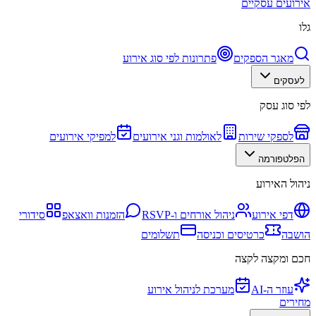
אירועים עסקיים
גלו
מאגר הספקים
פתרונות לפי סוג אירוע
לעסקים
לפי סוג עסק
לספקי שירות
לאולמות וגני אירועים
למפיקי אירועים
הפלטפורמה
ניהול האירוע
דפי אירוע
ניהול אורחים ו-RSVP
הזמנות וואצאפ
סידורי
הושבה
כרטיסים וכניסה
תשלומים
חכם ומקצה לקצה
עוזר ה-AI
מערכת לניהול אירוע
מחירים