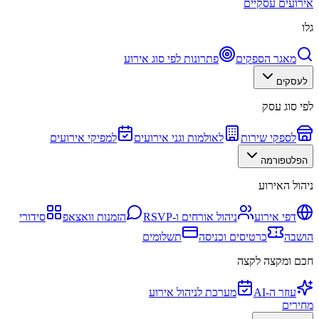
אירועים עסקיים
גלו
מאגר הספקים
פתרונות לפי סוג אירוע
לעסקים
לפי סוג עסק
לספקי שירות
לאולמות וגני אירועים
למפיקי אירועים
הפלטפורמה
ניהול האירוע
דפי אירוע
ניהול אורחים ו-RSVP
הזמנות וואצאפ
סידורי
הושבה
כרטיסים וכניסה
תשלומים
חכם ומקצה לקצה
עוזר ה-AI
מערכת לניהול אירוע
מחירים