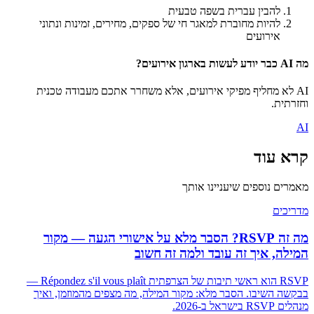
להבין עברית בשפה טבעית
להיות מחוברת למאגר חי של ספקים, מחירים, זמינות ונתוני
אירועים
מה AI כבר יודע לעשות בארגון אירועים?
AI לא מחליף מפיקי אירועים, אלא משחרר אתכם מעבודה טכנית
וחזרתית.
AI
קרא עוד
מאמרים נוספים שיעניינו אותך
מדריכים
מה זה RSVP? הסבר מלא על אישורי הגעה — מקור
המילה, איך זה עובד ולמה זה חשוב
RSVP הוא ראשי תיבות של הצרפתית Répondez s'il vous plaît —
בבקשה השיבו. הסבר מלא: מקור המילה, מה מצפים מהמוזמן, ואיך
מנהלים RSVP בישראל ב-2026.