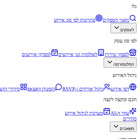
גלו
מאגר הספקים
פתרונות לפי סוג אירוע
לעסקים
לפי סוג עסק
לספקי שירות
לאולמות וגני אירועים
למפיקי אירועים
הפלטפורמה
ניהול האירוע
דפי אירוע
ניהול אורחים ו-RSVP
הזמנות וואצאפ
סידורי הוש
חכם ומקצה לקצה
עוזר ה-AI
מערכת לניהול אירוע
מחירים
משאבים