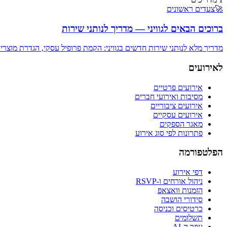
🚀
צעדים ראשונים
ברוכים הבאים לגוויני — מדריך לנותני שירות
מדריך מלא לנותני שירות חדשים בגוויני: הקמת פרופיל עסקי, הגדרת מוצר
לאירועים
אירועים פרטיים
מסיבות ואירועי חברים
אירועים ציבוריים
אירועים עסקיים
מאגר הספקים
פתרונות לפי סוג אירוע
הפלטפורמה
דפי אירוע
ניהול אורחים ו-RSVP
הזמנות וואצאפ
סידורי הושבה
כרטיסים וכניסה
תשלומים
עוזר ה-AI