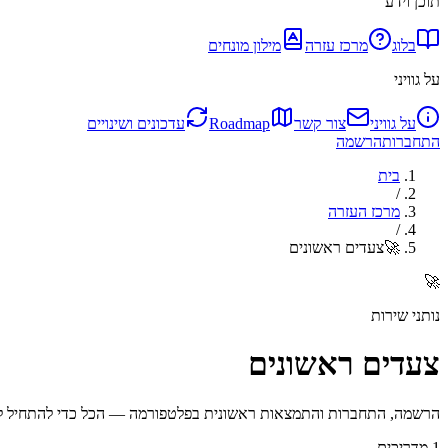
תוכן וידע
בלוג
מרכז עזרה
מילון מונחים
על גוויני
על גוויני
צור קשר
Roadmap
עדכונים ושינויים
התחברות
הרשמה
בית
/
מרכז העזרה
/
🚀
צעדים ראשונים
🚀
נותני שירות
צעדים ראשונים
הרשמה, התחברות והתמצאות ראשונית בפלטפורמה — הכל כדי להתחיל לעבו
1
מדריכים