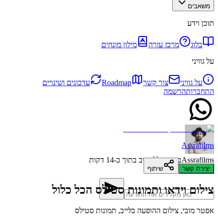
משאבים
תוכן וידע
בלוג
מרכז עזרה
מילון מונחים
על גוויני
על גוויני
צור קשר
Roadmap
עדכונים ושינויים
התחברות
הרשמה
Assrafilms
Assrafilms
בדרך כלל מגיב בתוך כ-14 דקות
יצירת קשר
שיתוף
צילום וידאו ותמונות סטילס הכל כלול
אפטר מובי, צילום ההופעה בלייב, תמונות סטילס