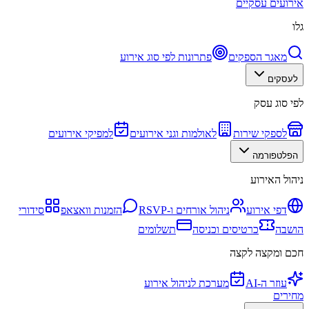
אירועים עסקיים
גלו
מאגר הספקים
פתרונות לפי סוג אירוע
לעסקים
לפי סוג עסק
לספקי שירות
לאולמות וגני אירועים
למפיקי אירועים
הפלטפורמה
ניהול האירוע
דפי אירוע
ניהול אורחים ו-RSVP
הזמנות וואצאפ
סידורי
הושבה
כרטיסים וכניסה
תשלומים
חכם ומקצה לקצה
עוזר ה-AI
מערכת לניהול אירוע
מחירים