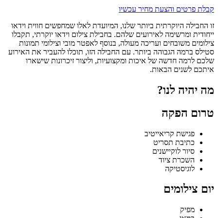
קבלת פרטים והצעת מחיר עכשיו
זו החבילה היוקרתית ביותר שלנו, המיועדת לאלו שמחפשים חווית וידאו
ייחודית ומרשימה לאירועים שלהם. בחבילת צילום וידאו יוקרתי, תקבלו
צילומים משובחים ועריכה מעולה, בנוסף לאפטר מובי וצילומי תמונות
סטילס ברמה הגבוהה ביותר. עם החבילה הזו, תוכלו להעביר את האירוע
שלכם לרמה חדשה של איכות ומקצועיות, וליצור זיכרונות שישארו
איתכם לשנים הבאות.
מה יהיה לנו?
טרום הפקה
פגישת קריאייטיב
כתיבת תסריט
סיור לוקיישנים
השכרת ציוד
לוגיסטיקה
יום צילומים
מפיק