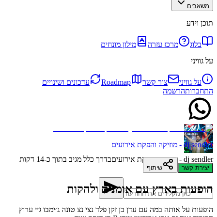
משאבים
תוכן וידע
בלוג
מרכז עזרה
מילון מונחים
על גוויני
על גוויני
צור קשר
Roadmap
עדכונים ושינויים
התחברות
הרשמה
dj sendler - מוזיקה והפקת אירועים
dj sendler - מוזיקה והפקת אירועים
בדרך כלל מגיב בתוך כ-14 דקות
יצירת קשר
שיתוף
הופעות בארץ עם אומנים ולהקות
הופעות על אותה במה עם עדן בן זקן פלד נצי נצ טונה ג׳ימבו גיי ערוץ