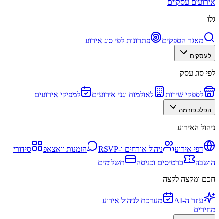
אירועים עסקיים
גלו
מאגר הספקים
פתרונות לפי סוג אירוע
לעסקים
לפי סוג עסק
לספקי שירות
לאולמות וגני אירועים
למפיקי אירועים
הפלטפורמה
ניהול האירוע
דפי אירוע
ניהול אורחים ו-RSVP
הזמנות וואצאפ
סידורי
הושבה
כרטיסים וכניסה
תשלומים
חכם ומקצה לקצה
עוזר ה-AI
מערכת לניהול אירוע
מחירים