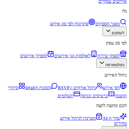
אירועים עסקיים
גלו
מאגר הספקים
פתרונות לפי סוג אירוע
לעסקים
לפי סוג עסק
לספקי שירות
לאולמות וגני אירועים
למפיקי אירועים
הפלטפורמה
ניהול האירוע
דפי אירוע
ניהול אורחים ו-RSVP
הזמנות וואצאפ
סידורי
הושבה
כרטיסים וכניסה
תשלומים
חכם ומקצה לקצה
עוזר ה-AI
מערכת לניהול אירוע
מחירים