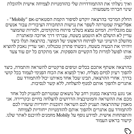
ואיך ניצלתי את ההתמודדויות שלי כהזדמנויות לצמיחה אישית ולהובלת
שינוי חברתי משמעותי.
החלק המרכזי בהרצאה יוקדש לסיפור הקמת הסטארט-אפ "Mobily" -
אפליקציה שמטרתה לשפר את נגישות התחבורה הציבורית עבור אנשים
עם מוגבלויות. המיזם נמצא בשלבי פיתוח מתקדמים, ולמרות שהמוצר
עדיין לא הושלם ולא הוטמע בשטח, עברתי דרך ארוכה ומאתגרת
מהשלב הרעיוני ועד לפיתוח הראשוני של המוצר. בהרצאה תגלו כיצד
זיהיתי את הבעיה בשטח, גיבשתי פתרון טכנולוגי, ואני עדיין נאבק להוציא
אותו לפועל למרות כל הקשיים והספקות. אני מתקדם כל יום עוד צעד
קטן.
בהרצאה אשתף אתכם בכלים וטיפים פרקטיים להשראה והתמדה, כיצד
להפוך רעיון למיזם מצליח, ואיך למצוא את הכוח הפנימי לעמוד בכל קושי
בדרך. אחרי ההרצאה, תבינו שכל אחד מאיתנו יכול להתמודד עם
אתגרים ולהפוך אותם למנוף להצלחה, ללא קשר לנסיבות.
אני נוגע בהרצאה במגוון רחב של נושאים שמטרתם להעניק לכל אחד
מכם את ההשראה והמוטיבציה הדרושים להצלחה בחיים ובקריירה. אני
מאמין שההרצאה תעניק לכם השראה ותובנות ייחודיות שיעזרו לכם
להתמודד עם אתגרים ולהפוך אותם להזדמנויות ייחודיות לצמיחה
והתפתחות אישית. למידע נוסף על Mobily מוזמנים להיכנס לאתר שלנו.
קישור בראש העמוד