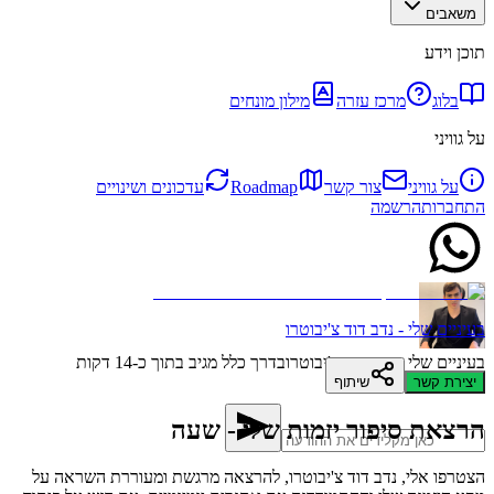
משאבים
תוכן וידע
בלוג
מרכז עזרה
מילון מונחים
על גוויני
על גוויני
צור קשר
Roadmap
עדכונים ושינויים
התחברות
הרשמה
בעיניים שלי - נדב דוד צ'יבוטרו
בעיניים שלי - נדב דוד צ'יבוטרו
בדרך כלל מגיב בתוך כ-14 דקות
יצירת קשר
שיתוף
‏הרצאת ‏סיפור ‏יזמות שלי - שעה
הצטרפו אלי, נדב דוד צ'יבוטרו, להרצאה מרגשת ומעוררת השראה על