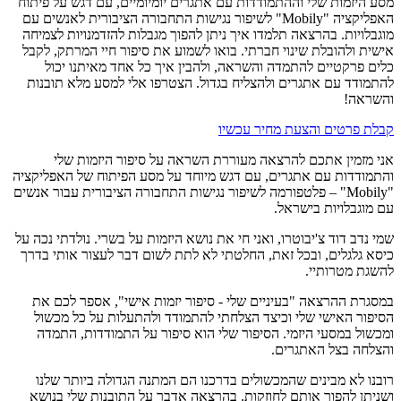
מסע היזמות שלי וההתמודדות עם אתגרים יומיומיים, עם דגש על פיתוח
האפליקציה "Mobily" לשיפור נגישות התחבורה הציבורית לאנשים עם
מוגבלויות. בהרצאה תלמדו איך ניתן להפוך מגבלות להזדמנויות לצמיחה
אישית ולהובלת שינוי חברתי. בואו לשמוע את סיפור חיי המרתק, לקבל
כלים פרקטיים להתמדה והשראה, ולהבין איך כל אחד מאיתנו יכול
להתמודד עם אתגרים ולהצליח בגדול. הצטרפו אלי למסע מלא תובנות
והשראה!
קבלת פרטים והצעת מחיר עכשיו
אני מזמין אתכם להרצאה מעוררת השראה על סיפור היזמות שלי
והתמודדות עם אתגרים, עם דגש מיוחד על מסע הפיתוח של האפליקציה
"Mobily" – פלטפורמה לשיפור נגישות התחבורה הציבורית עבור אנשים
עם מוגבלויות בישראל.
שמי נדב דוד צ'יבוטרו, ואני חי את נושא היזמות על בשרי. נולדתי נכה על
כיסא גלגלים, ובכל זאת, החלטתי לא לתת לשום דבר לעצור אותי בדרך
להשגת מטרותיי.
במסגרת ההרצאה "בעיניים שלי - סיפור יזמות אישי", אספר לכם את
הסיפור האישי שלי וכיצד הצלחתי להתמודד ולהתעלות על כל מכשול
ומכשול במסעי היזמי. הסיפור שלי הוא סיפור על התמודדות, התמדה
והצלחה בצל האתגרים.
רובנו לא מבינים שהמכשולים בדרכנו הם המתנה הגדולה ביותר שלנו
ושניתן להפוך אותם לחוזקות. בהרצאה אדבר על התובנות שלי בנושא