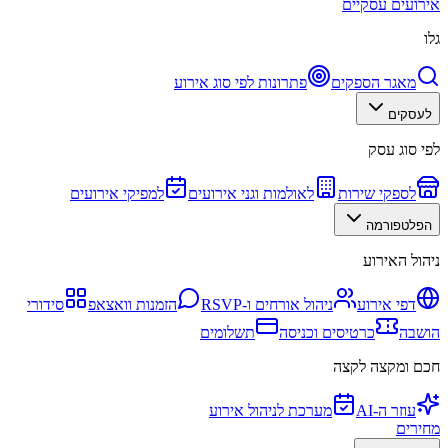
אירועים עסקיים
גלו
מאגר הספקים
פתרונות לפי סוג אירוע
לעסקים
לפי סוג עסק
לספקי שירות
לאולמות וגני אירועים
למפיקי אירועים
הפלטפורמה
ניהול האירוע
דפי אירוע
ניהול אורחים ו-RSVP
הזמנות וואצאפ
סידורי
הושבה
כרטיסים וכניסה
תשלומים
חכם ומקצה לקצה
עוזר ה-AI
מערכת לניהול אירוע
מחירים