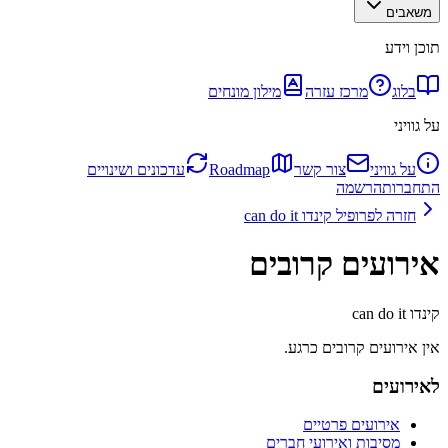
משאבים
תוכן וידע
בלוג
מרכז עזרה
מילון מונחים
על גוויני
על גוויני
צור קשר
Roadmap
עדכונים ושינויים
התחברות
הרשמה
חזרה לפרופיל
קינדו can do it
אירועים קרובים
קינדו can do it
אין אירועים קרובים כרגע.
לאירועים
אירועים פרטיים
מסיבות ואירועי חברים