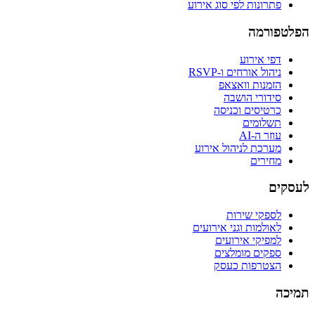
פתרונות לפי סוג אירוע
הפלטפורמה
דפי אירוע
ניהול אורחים ו-RSVP
הזמנות וואצאפ
סידורי הושבה
כרטיסים וכניסה
תשלומים
עוזר ה-AI
מערכת לניהול אירוע
מחירים
לעסקים
לספקי שירות
לאולמות וגני אירועים
למפיקי אירועים
ספקים מומלצים
הצטרפות כעסק
תמיכה