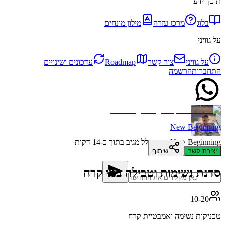
תוכן וידע
בלוג
מרכז עזרה
מילון מונחים
על גוויני
על גוויני
צור קשר
Roadmap
עדכונים ושינויים
התחברות
הרשמה
New Beginning
New Beginning
בדרך כלל מגיב בתוך כ-14 דקות
יצירת קשר
שיתוף
סדנת נשימות וטבילה במי קרח
10-20
טכניקות נשימה ואמבטיית קרח