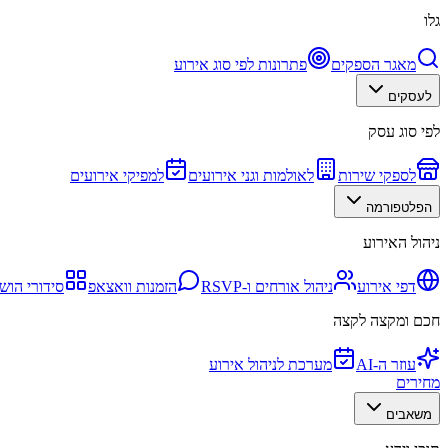
גלו
מאגר הספקים
פתרונות לפי סוג אירוע
לעסקים
לפי סוג עסק
לספקי שירות
לאולמות וגני אירועים
למפיקי אירועים
הפלטפורמה
ניהול האירוע
דפי אירוע
ניהול אורחים ו-RSVP
הזמנות וואצאפ
סידורי הוש
חכם ומקצה לקצה
עוזר ה-AI
מערכת לניהול אירוע
מחירים
משאבים