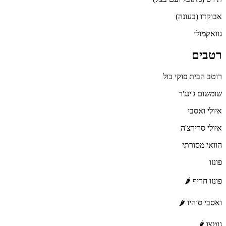
אבוקדו (בעונה)
גוואקמולי
רטבים
רוטב הבית פוקי בול
שומשום ג'ינג'ר
איולי ואסבי
איולי סרירצ'ה
הוואי מסורתי
פונזו
פונזו חריף 🌶
ואסבי סוהיו 🌶
גוטצו 🌶