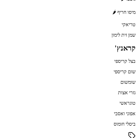
מיסו חריף 🌶
טריאקי
שמן זית לימון
קראנץ'
בצל קריספי
שום קריספי
שומשום
גזרי אצות
טוגראשי
אפוני ואסבי
ביסלי חומוס