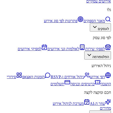
אירועים עסקיים
גלו
מאגר הספקים
פתרונות לפי סוג אירוע
לעסקים
לפי סוג עסק
לספקי שירות
לאולמות וגני אירועים
למפיקי אירועים
הפלטפורמה
ניהול האירוע
דפי אירוע
ניהול אורחים ו-RSVP
הזמנות וואצאפ
סידורי
הושבה
כרטיסים וכניסה
תשלומים
חכם ומקצה לקצה
עוזר ה-AI
מערכת לניהול אירוע
מחירים