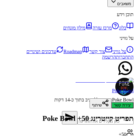
משאבים
תוכן וידע
בלוג
מרכז עזרה
מילון מונחים
על גוויני
על גוויני
צור קשר
Roadmap
עדכונים ושינויים
התחברות
הרשמה
Poke Bowl
Poke Bowl
בדרך כלל מגיב בתוך כ-14 דקות
יצירת קשר
שיתוף
תפריט קייטרינג Poke Bowl +50
50+