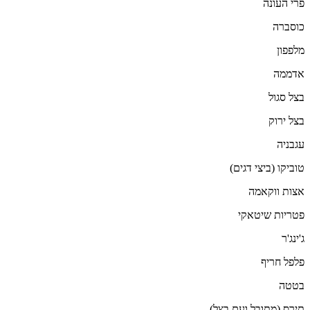
פרי העונה
כוסברה
מלפפון
אדממה
בצל סגול
בצל ירוק
עגבניה
טוביקו (ביצי דגים)
אצות ווקאמה
פטריות שיטאקי
ג'ינג'ר
פלפל חריף
בטטה
תירס (מתובל ועם בצל)