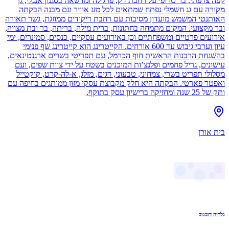
קפה צרפתי, בר טרופי על רחבת דק, פרגולה ומדשאה בסגנון אנגלי, גן
מקורה עם גג חשמלי נפתח שמתאים לכל מזג אוויר וגם מבנה הבקתה
האותנטי המשמש מועדון מסיבות עם רחבת ריקודים ממוזגת, גשר תאורה
ובר מקצועי. המקום מתמחה בחתונות, ברית מילה, בריתה, בר ובת מצווה,
אירועים פרטיים ומשפחתיים וכן באירועים עסקיים, כנסים, סמינרים, ימי
עיון וערבי גיבוש עד 600 אורחים. הקייטרינג הוא קייטרינג שף פנימי
בהשגחת הרבנות הראשית חוף הכרמל, עם תפריטי בשרים ארגנטינאים,
עישונים, גריל פחמים ופלנצ’ות המוכנים בשטח על ידי צוות שפים, ועם
מסלולי תפריט בשרי, צמחוני, טבעוני, דגים, מזלג, א-לה-קרט, קוקטייל
ואפטר פארטי. הבקתה היא חלק מקבוצת עסקי מזון ממותגים בחיפה עם
ותק של 25 שנה ומחזיקה ברישיון עסק בתוקף.
בית אורן
גלריה דובנוב