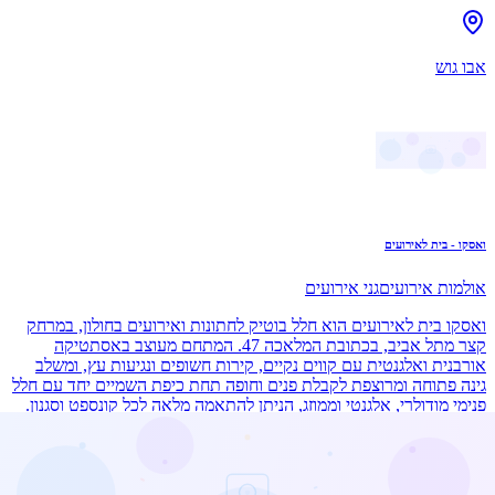
אבו גוש
ואסקו - בית לאירועים
אולמות אירועים
גני אירועים
ואסקו בית לאירועים הוא חלל בוטיק לחתונות ואירועים בחולון, במרחק
קצר מתל אביב, בכתובת המלאכה 47. המתחם מעוצב באסתטיקה
אורבנית ואלגנטית עם קווים נקיים, קירות חשופים ונגיעות עץ, ומשלב
גינה פתוחה ומרוצפת לקבלת פנים וחופה תחת כיפת השמיים יחד עם חלל
פנימי מודולרי, אלגנטי וממוזג, הניתן להתאמה מלאה לכל קונספט וסגנון.
הגינה כוללת קירוי חורף, עמדות אוכל, בר פתוח, פינות ישיבה ותאורת
אווירה, והאולם הפנימי מצויד במערכות סאונד ותאורה מתקדמות לרחבת
ריקודים פעילה. הקולינריה מבוססת על תפריט עונתי מחומרי גלם
איכותיים, בבופה או בהגשה לשולחן, לצד עמדות שף ובר משקאות. ואסקו