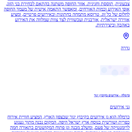
צבעונית, תוססת וחגיגית. אזור החופה משתנה בהתאם לבחירת בני הזוג,
אופי האירוע וכמות האורחים, ומאפשר התאמה אישית של מעמד החופה
לחלום של כל זוג. טרוסא מתמחה בחתונות ובאירועים פרטיים, ומציע
אווירה ישראלית, אורבנית ועכשווית לצד צוות שמלווה את האירוע
באהבה וביצירתיות.
גדרה
כרמלה - אירועים בקיבוץ יגור
גני אירועים
כרמלה הוא גן אירועים בקיבוץ יגור שבצפון הארץ, המציע חוויית אירוח
כפרית ושורשית בנוסח ארץ ישראל היפה. המקום נבנה מתוך געגוע
לרומנטיקה של פעם, ומשלב מבנה וגן פתוח המקושטים בתאורה חמה