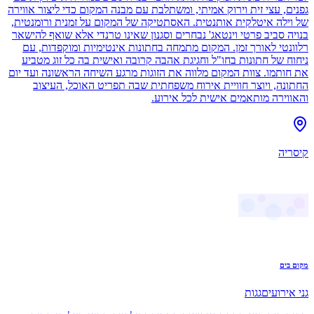
גפנים, עצי זית וירוק אמיתי, ומשתלבת עם מבנה המקום כדי ליצור אווירה
של וילה איטלקית אותנטית. האסתטיקה של המקום על זמנית ורומנטית,
בנויה סביב פרטי וינטאג' נבחרים וסגנון שאינו טרנדי אלא שואף להישאר
רלוונטי לאורך זמן. המקום מתמחה בחתונות אינטימיות ומוקפדות, עם
ניחוח של חתונות בחו"ל וחגיגת אהבה קרובה ואישית בה כל זוג מטביע
את חותמו. צוות המקום מלווה את הזוגות מרגע השיחה הראשונה ועד יום
החתונה, ויוצר חוויית אירוח משפחתית שבה תפריט האוכל, העיצוב
והאווירה מותאמים אישית לכל אירוע.
קיסריה
מקום בים
גני אירועים
גגות