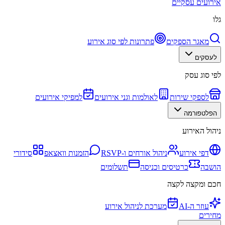
אירועים עסקיים
גלו
מאגר הספקים
פתרונות לפי סוג אירוע
לעסקים
לפי סוג עסק
לספקי שירות
לאולמות וגני אירועים
למפיקי אירועים
הפלטפורמה
ניהול האירוע
דפי אירוע
ניהול אורחים ו-RSVP
הזמנות וואצאפ
סידורי
הושבה
כרטיסים וכניסה
תשלומים
חכם ומקצה לקצה
עוזר ה-AI
מערכת לניהול אירוע
מחירים