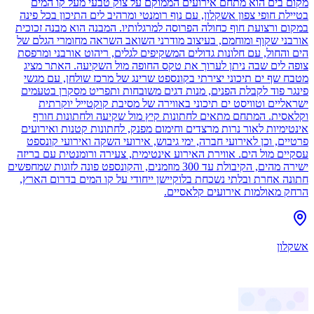
מקום בים הוא מתחם אירועים הממוקם על צוק טבעי מעל קו המים
בטיילת חופי צפון אשקלון, עם נוף רומנטי ומרהיב לים התיכון בכל פינה
במקום ורצועת חוף כחולה הפרוסה למרגלותיו. המבנה הוא מבנה זכוכית
אורבני שקוף ומוחמם, בעיצוב מודרני השואב השראה מחומרי הגלם של
הים והחול, עם חלונות גדולים המשקיפים לגלים, ריהוט אורבני ומרפסת
צופה לים שבה ניתן לערוך את טקס החופה מול השקיעה. האתר מציג
מטבח שף ים תיכוני יצירתי בקונספט שרינג של מרכז שולחן, עם מגשי
פינגר פוד לקבלת הפנים, מנות דגים משובחות ותפריט מסקרן בטעמים
ישראליים וטוויסט ים תיכוני באווירה של מסיבת קוקטייל יוקרתית
וקלאסית. המתחם מתאים לחתונות קיץ מול שקיעה ולחתונות חורף
אינטימיות לאור נרות מרצדים וחימום מפנק, לחתונות קטנות ואירועים
פרטיים, וכן לאירועי חברה, ימי גיבוש, אירועי השקה ואירועי קונספט
עסקיים מול הים. אווירת האירוע אינטימית, צעירה ורומנטית עם בריזה
ישירה מהים, הקיבולת עד 300 מוזמנים, והקונספט פונה לזוגות שמחפשים
חתונה אחרת ובלתי נשכחת בלוקיישן ייחודי על קו המים בדרום הארץ,
הרחק מאולמות אירועים קלאסיים.
אשקלון