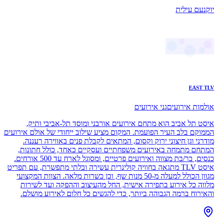
יוקנעם עילית
EAST TLV
אולמות אירועים
גני אירועים
איסט תל אביב הוא מתחם אירועים אורבני ומוסד תל-אביבי ותיק,
הממוקם בלב העיר הפועמת. המקום מציע שילוב ייחודי של אולם אירועים
מודרני וגן חיצוני ירוק וקסום, המתאים לקבלת פנים באווירה רעננה.
המתחם מתמחה באירועים משפחתיים ועסקיים כאחד, כולל חתונות,
כנסים, בר/בת מצווה ואירועים פרטיים, ומסוגל לארח עד 500 אורחים.
איסט TLV מתגאה בחוויה קולינרית עשירה ובלתי מתפשרת, עם תפריט
מגוון הכולל למעלה מ-50 מנות שף, וכן כשרות מלאה. הצוות המקצועי
מלווה כל אירוע בתפירה אישית, החל מהעיצוב וההפקה ועד לשירות
והאירוח ברמה הגבוהה ביותר, כדי להגשים כל חלום לאירוע מושלם.