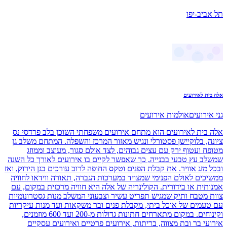
תל אביב-יפו
אלה בית לאירועים
גני אירועים
אולמות אירועים
אלה בית לאירועים הוא מתחם אירועים משפחתי השוכן בלב פרדסי נס
ציונה, בלוקיישן פסטורלי ונגיש מאזור המרכז והשפלה. המתחם משלב גן
מטופח ועטוף ירק עם עצים גבוהים, לצד אולם סגור, מעוצב וממוזג
שמשלב עץ טבעי בבנייה, כך שאפשר לקיים בו אירועים לאורך כל השנה
ובכל מזג אוויר. את קבלת הפנים וטקס החופה לרוב עורכים בגן הירוק, ואז
ממשיכים לאולם הפנימי שמצויד במערכות הגברה, תאורה ווידאו לחוויה
אמנותית או בידורית. הקולינריה של אלה היא חוויה מרכזית במקום, עם
צוות מטבח ותיק שמגיש תפריט עשיר וצבעוני המשלב מנות גסטרונומיות
עם טעמים של אוכל ביתי, מקבלת פנים ובר משקאות ועד מנות עיקריות
וקינוחים. במקום מתארחים חתונות גדולות מ-200 ועד 600 מוזמנים,
אירועי בר ובת מצווה, בריתות, אירועים פרטיים ואירועים עסקיים