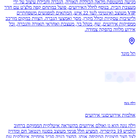
מגיעה במעטפת מלאה הכוללת תאורה, הגברה וחבילת עיצוב על ידי
מעצבת הבית. בנוסף לחלל האירועים, פועל במתחם קפה מלצ'ט עם חדר
VIP מעוצב ואינטימי לעד 22 איש, המתאים למפגשים משפחתיים
ולישיבות עסקיות וכולל מקרן, מסך ואמצעי הגברה. הצוות במקום מורכב
ממפיקות אירועים, שף, מנהל בר, מעצבת ואחראי תאורה והגברה, וכל
אירוע מלווה בהפקה צמודה.
תל מונד
וילה נונה
אולמות אירועים
גני אירועים
וילה נונה הוא גן ואולם אירועים בהשראה איטלקית הממוקם ברחוב
חלמיש 19 בקיסריה, המציע חלל פנימי מעוצב בסגנון וינטאג' חם ומדויק
לצד חצר חיצונית המקיפה אותו. החצר בנויה סביב צמחייה איטלקית עם