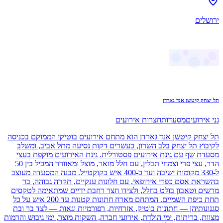
ירושלים
תל יצחק קיטשן אנד גארדן
גני אירועים
מסעדות
חצרות אירועים
תל יצחק קיטשן אנד גארדן הוא מתחם אירועים בוטיקי הממוקם בכניסה
לקיבוץ תל יצחק בלב השרון, כעשרים דקות נסיעה מתל אביב, ומשלב
מסעדת שף עם גינת אירועים פסטורלית. גינת האירועים מוקפת בעצי
הדר, עצי פרי וצמחי תבלין, עם חלל מואר, מוצל ומאוורר המכיל בין 50
ל-330 מקומות ישיבה ועד כ-400 איש בקוקטייל. מבנה המסעדה מעוצב
בהשראת אסם כפרי אירופאי, עם חלונות ענקיים, תקרה גבוהה, בר
מרשים וטאבון בולט בחלל, ולצידו חצר רחבת ידיים שמתאימה לטקסים
תחת כיפת השמיים. המתחם מארח חתונות קטנות עד 200 איש על כל
סגנונותיהן — חתונות בוטיק, אזרחיות, רפורמיות וגאות — לצד בר ובת
מצוות, בריתות, ימי הולדת, אירועי חברה, השקות מוצר, ימי גיבוש והרמות