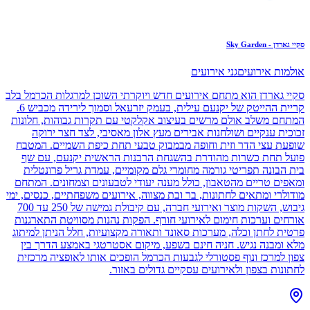
סקיי גארדן - Sky Garden
אולמות אירועים
גני אירועים
סקיי גארדן הוא מתחם אירועים חדש ויוקרתי השוכן למרגלות הכרמל בלב
קריית ההייטק של יקנעם עילית, בעמק יזרעאל וסמוך לירידה מכביש 6.
המתחם משלב אולם מרשים בעיצוב אקלקטי עם תקרות גבוהות, חלונות
זכוכית ענקיים ושולחנות אבירים מעץ אלון מאסיבי, לצד חצר ירוקה
שופעת עצי הדר וזית וחופה מבמבוק טבעי תחת כיפת השמיים. המטבח
פועל תחת כשרות מהודרת בהשגחת הרבנות הראשית יקנעם, עם שף
בית הבונה תפריטי גורמה מחומרי גלם מקומיים, עמדת גריל פרונטלית
ומאפים טריים מהטאבון, כולל מענה יעודי לטבעונים וצמחונים. המתחם
מודולרי ומתאים לחתונות, בר ובת מצווה, אירועים משפחתיים, כנסים, ימי
גיבוש, השקות מוצר ואירועי חברה, עם קיבולת גמישה של 250 עד 700
אורחים וערכות חימום לאירועי חורף. הפקות נהנות מסוויטת התארגנות
פרטית לחתן וכלה, מערכות סאונד ותאורה מקצועיות, חלל הניתן למיתוג
מלא ומבנה נגיש. חניה חינם בשפע, מיקום אסטרטגי באמצע הדרך בין
צפון למרכז ונוף פסטורלי לגבעות הכרמל הופכים אותו לאופציה מרכזית
לחתונות בצפון ולאירועים עסקיים גדולים באזור.