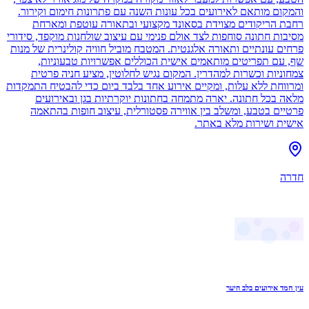
והמקום מותאם לאירועים בכל עונות השנה עם פתרונות חימום וקירור.
רחבת הריקודים מצוידת בסאונד מקצועי ובתאורה עוטפת ומארחת
מסיבות חתונה סוחפות לצד אולם פנימי עם עיצוב שולחנות מוקפד, סידורי
פרחים עונתיים ותאורה אלגנטית. המטבח מוביל חוויה קולינרית של מנות
שף, עם תפריטים מותאמים אישית הכוללים אפשרויות טבעוניות,
צמחוניות וכשרות למהדרין. המקום נגיש לחלוטין, מציע חניה פרטית
ומרווחת ללא עלות, ומקיים אירוע אחד בלבד ביום כדי להבטיח התמקדות
מלאה בכל חתונה. יארה מתמחה בחתונות יוקרתיות בגן ובאירועים
פרטיים בטבע, ומשלב בין אווירה פסטורלית, עיצוב חופות בהתאמה
אישית ושירות מלא באתר.
חדרה
עין חמד אירועים בלב היער