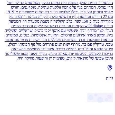
ההיסטורי ברמת הגולן, בצומת בית המכס העליון מעל עמק החולה ומול
הרי נפתלי. המתחם בנוי על אדמה וולקנית עתיקה, מוקף גנים, חורש
מקומי ובוסתן עצי פרי, וכולל שלושה בנייני באוהאוס משוחזרים מ־1919
עם 27 חדרים וסוויטות, קירות סלעי בזלת, תקרות גבוהות ורצפות עץ
מקוריות בנות כ־150 שנה. בלב הקולינריה ניצבת מסעדת רוז' המציעה
חוויית wild dining מקומית ועונתית בהשראת ליקוט ותוצרת מרמת
הגולן, לצד מרתף יינות אינטימי עם אוסף יקבי בוטיק ישראליים וסומלייה
בית. המלון מארח אירועים פרטיים, חתונות אינטימיות, כנסים, סמינרים,
סדנאות וחופשות חברה במרחבים שכוללים חדר ישיבות פרטי עם אבזור
טכני, טרקלין עם בר, מרתף יינות וגנים פתוחים מול נוף הבוסתן והגולן.
פינוקי הספא והוול־ביינג כוללים בריכת אינפיניטי מחוממת בהשראת
בריכות הקצינים ההיסטוריות, סאונה פינית, ג'קוזי חיצוני, מגוון טיפולי גוף
ותוכן שבועי של סדנאות ליקוט, טעימות יין והופעות מוזיקה חיה.
גדות