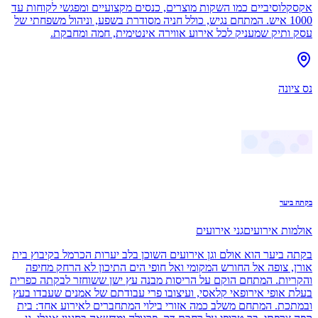
אקסקלוסיביים כמו השקות מוצרים, כנסים מקצועיים ומפגשי לקוחות עד
1000 איש. המתחם נגיש, כולל חניה מסודרת בשפע, וניהול משפחתי של
עסק ותיק שמעניק לכל אירוע אווירה אינטימית, חמה ומחבקת.
נס ציונה
בקתה ביער
אולמות אירועים
גני אירועים
בקתה ביער הוא אולם וגן אירועים השוכן בלב יערות הכרמל בקיבוץ בית
אורן, צופה אל החורש המקומי ואל חופי הים התיכון לא הרחק מחיפה
והקריות. המתחם הוקם על הריסות מבנה עץ ישן ששוחזר לבקתה כפרית
בעלת אופי אירופאי קלאסי, ועיצובו פרי עבודתם של אמנים שעבדו בעץ
ובמתכת. המתחם משלב כמה אזורי בילוי המתחברים לאירוע אחד: בית