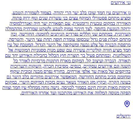
גני אירועים
גן אירועים עין חמד שוכן בלב יער הרי יהודה, בצמוד לשמורת הטבע,
ומציע מתחם פסטורלי המוקף עצים בני עשרות שנים ונוף ירוק פתוח.
האווירה במקום טבעית ורומנטית, עם תפאורת יער חיה ואנדרלמוסיה
ירוקה הנוגעת בחופה, לצד חיבור עמוק לטבע ולשקט שמרחיק מההמולה
העירונית. במתחם שני חללים נפרדים הניתנים להזמנה: החורשה, ובה
מתחם קבלת פנים גדול שבסופו עומדת חופה תחת עצי היער, והטרסה,
מרפסת הבנויה על צלע גבעה ומשקיפה אל היער הגדול. המטבח של עין
חמד מציע חוויה קולינרית עשירה עם שפע מנות ססגוניות המוגשות אל
השולחנות, ובמתחם פעיל בר תוצרת חוץ הכלול בחבילת האירוע יחד עם
תאורה, הגברה ועיצוב קל. המקום מארח חתונות מרכזיות לאורך כל
השנה וגם אירועים עסקיים, כנסים, מסיבות חברה, השקות ותערוכות
בהיקפים של מאות עד אלפי אורחים. בחורף נפרס מבנה זכוכית שקוף
ומחומם סביב מתחם החורשה, המאפשר אירועים מקורים בלב היער גם
בעונה הקרה, ובקיץ מזג האוויר נשאר נעים בזכות המיקום היערי. במקום
קיימות מאות חניות חינם בסמוך לכניסה, גישה נוחה ממחלף עין חמד וצוות
הפקה מנוסה המלווה את האירוע מהתכנון ועד אחרון האורחים.
ירושלים