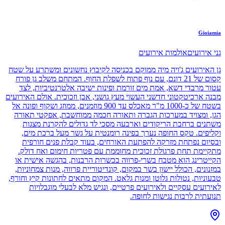
Gioiamia
גני אירועים
אולמות אירועים
גן האירועים ג'ויה מיה ממוקם בכניסה לקיבוץ נחשונים ומשתרע על שטח
קסום של 21 דונם, עם נוף פתוח לשפלת החוף. המתחם משלב גן פורח
עטור מרבדי דשא, אמת מים זורמת ופינות ישיבה אלטרנטיביות, לצד
מבנה ארכיטקטוני חדשני העשוי מעץ גושני, אבן וזכוכית. אולם האירועים
בשטח של כ-1000 מ"ר מאכלס עד 900 מוזמנים, ממוזג ושקוף ופונה אל
הגן, ומצויד במערכות הגברה ותאורה חכמה ממוחשבת, אפקטי תאורה
משתנים ברחבת הריקודים וארבעה מסכי לד גדולים להקרנת מצגות
וקליפים. טקס החופה נערך בפינה רומנטית על גשר מעל ברכת מים,
ובסיום נפתחת מזרקה להפתעת האורחים, בעוד קבלת פנים חורפית
מתקיימת תחת פרגולת זכוכית מחוממת עם פטריות חימום ואח דולק.
הקייטרינג הוא מטבח בשרי-פרווה בכשרות הרבנות, בהגשה אישית או
במזנונים, הכולל יישון בשר במקום, קונדיטוריית פרווה, מנות צמחוניות,
טבעוניות, נטולות גלוטן ומנות גלאט. המקום מתאים לחתונות קיץ וחורף,
לאירועים עסקיים ולאירועים פרטיים, ונגיש מלא לבעלי מוגבלויות
תנועתית לרבות נגישות לחופה.