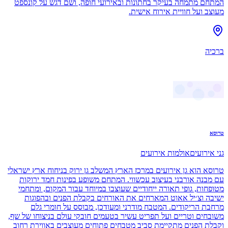
המתחם מתמחה בעיקר בחתונות ובאירועי חופה, ושם דגש על קונספט
מעוצב ועל חוויית אירוח אישית.
ברכיה
טרוסא
גני אירועים
אולמות אירועים
טרוסא הוא גן אירועים במרכז הארץ המשלב גן ירוק בניחוח ארץ ישראלי
עם מבנה אורבני בעיצוב עכשווי. המתחם משופע בפינות חמד ירוקות
מטופחות, גופי תאורה ייחודיים שעוצבו במיוחד עבור המקום, ומתחמי
ישיבה וצ׳יל אאוט המארחים את האורחים בקבלת הפנים ובהפוגות
מרחבת הריקודים. המטבח מודרני ומעודכן, מבוסס על חומרי גלם
משובחים וטריים ועל תפריט עשיר בטעמים חובקי עולם בניצוחו של שף,
וקבלת הפנים מתקיימת סביב מטבחים פתוחים מעוצבים באווירת רחוב