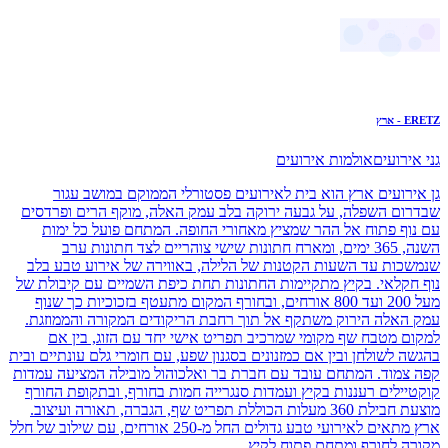
ERETZ - ארץ
גני אירועים
אולמות אירועים
גן אירועים ארץ הוא בית לאירועים פסטורלי הממוקם במושב עגור
שבדרום השפלה, על גבעה ירוקה בלב עמק האלה, מוקף הרים ופרדסים
עם נוף פתוח אל ההר שמציץ מאחורי החופה. המתחם פועל כל ימות
השנה, 365 ימים, ומארח חתונות שישי צוהריים לצד חתונות ערב
שנמשכות עד השעות הקטנות של הלילה, באווירה של אירוע טבע בלב
נוף חקלאי. בקיץ מתקיימות החתונות תחת כיפת השמיים עם קיבולת של
מעל 200 ועד 800 אורחים, ובחורף המקום מתעטף בזכוכיות כך שנוף
עמק האלה הירוק משתקף אל תוך רחבת הריקודים המקורה והממוזגת.
למקום מטבח שף מקומי שמרכיב תפריט אישי יחד עם הזוג, בין אם
בהגשה לשולחן ובין אם כמזנונים בסגנון שפע, עם חומרי גלם עונתיים ובית
קפה צמוד. המתחם עובד עם חברת בר ואלכוהול מובילה המציעה עמדות
קוקטיילים רעננות בקיץ ועמדות סנגרייה חמות בחורף, ובתקופת החורף
מוצעת חבילת 360 מעלות הכוללת תפריט שף, הגברה, תאורה ועיצוב.
ארץ מתאים לאירועי טבע גדולים החל מ-250 אורחים, עם שילוב של חלל
מקורה לחורף ומתחם פתוח לקיץ.