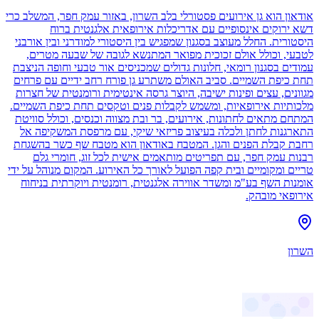
אודאון הוא גן אירועים פסטורלי בלב השרון, באזור עמק חפר, המשלב כרי
דשא ירוקים אינסופיים עם אדריכלות אירופאית אלגנטית ברוח
היסטורית. החלל מעוצב בסגנון שמפגיש בין היסטורי למודרני ובין אורבני
לטבעי, וכולל אולם זכוכית מפואר המתנשא לגובה של שבעה מטרים,
עמודים בסגנון רומאי, חלונות גדולים שמכניסים אור טבעי וחופה הניצבת
תחת כיפת השמיים. סביב האולם משתרע גן פורח רחב ידיים עם פרחים
מגוונים, עצים ופינות ישיבה, היוצר גרסה אינטימית ורומנטית של חצרות
מלכותיות אירופאיות, ומשמש לקבלות פנים וטקסים תחת כיפת השמיים.
המתחם מתאים לחתונות, אירועים, בר ובת מצווה וכנסים, וכולל סוויטת
התארגנות לחתן ולכלה בעיצוב פריזאי שיקי, עם מרפסת המשקיפה אל
רחבת קבלת הפנים והגן. המטבח באודאון הוא מטבח שף כשר בהשגחת
רבנות עמק חפר, עם תפריטים מותאמים אישית לכל זוג, חומרי גלם
טריים ומקומיים ובית קפה הפועל לאורך כל האירוע. המקום מנוהל על ידי
אומנות השף בע"מ ומשדר אווירה אלגנטית, רומנטית ויוקרתית בניחוח
אירופאי מובהק.
השרון