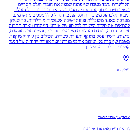
הקולינרית עומד מטבח שף פתוח שמציג את חומרי הגלם הטריים
והאיכותיים ביותר, עם תפריט מגוון בהשראת מטבחים מכל העולם
ומבחר אלכוהול משובח. החלל הפנימי הגדול כולל מסכים מתקדמים,
מערכת סאונד משוכללת ופינות ישיבה אלגנטיות מודולריות, כך שניתן
להתאים את סידור הישיבה לכל סוג של אירוע. המתחם מארח חתונות,
אירועי חברה, כנסים והרצאות ואירועים פרטיים, ומציע חניה חופשית,
נגישות, רישיון עסק בתוקף ותעודת כשרות. השילוב בין גן ירוק מוקפד,
מטבח שף פרונטלי ועיצוב אורבני מודרני יוצר אווירה ייחודית של חגיגה
קולינרית בלב טבע השרון.
עמק חפר
אודאון - גן אירועים בשרון
גני אירועים
אולמות אירועים