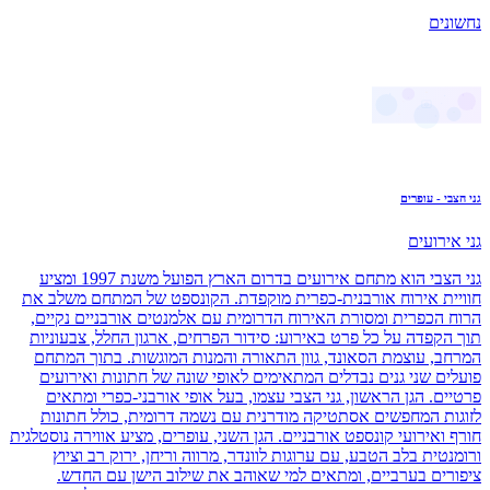
נחשונים
גני הצבי - עופרים
גני אירועים
גני הצבי הוא מתחם אירועים בדרום הארץ הפועל משנת 1997 ומציע
חוויית אירוח אורבנית-כפרית מוקפדת. הקונספט של המתחם משלב את
הרוח הכפרית ומסורת האירוח הדרומית עם אלמנטים אורבניים נקיים,
תוך הקפדה על כל פרט באירוע: סידור הפרחים, ארגון החלל, צבעוניות
המרחב, עוצמת הסאונד, גוון התאורה והמנות המוגשות. בתוך המתחם
פועלים שני גנים נבדלים המתאימים לאופי שונה של חתונות ואירועים
פרטיים. הגן הראשון, גני הצבי עצמו, בעל אופי אורבני-כפרי ומתאים
לזוגות המחפשים אסתטיקה מודרנית עם נשמה דרומית, כולל חתונות
חורף ואירועי קונספט אורבניים. הגן השני, עופרים, מציע אווירה נוסטלגית
ורומנטית בלב הטבע, עם ערוגות לוונדר, מרווה וריחן, ירוק רב וציוץ
ציפורים בערביים, ומתאים למי שאוהב את שילוב הישן עם החדש.