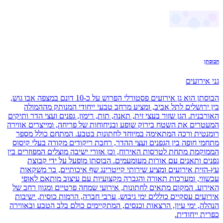
הבוסתן
גני אירועים
הבוסתן הוא גן אירועים פסטורלי הפרוש על כ-10 דונם במצפה אבו גוש,
בין ירושלים לתל אביב, ומציע מרחב טבעי ייחודי המנותק מההמולה
האורבנית. הגן שזור בעצי זית, תאנה, תות, רימון, גפנים ועצי הדר ותיקים
המעטרים את השטח בירוק שופע ובניחוחות של פריחה, ומייצרים אווירה
רומנטית ורכה המתאימה במיוחד לחתונות בטבע. המתחם כולל מספר
מתחמי חופה בין הגפנים ועצי ההדר, רחבת ריקודים מקורה בעלי קיסוס
הממוקמת מתחת לטרסות האירוח, וכן אזורי ישיבה מוצלים המפוזרים בין
גפנים ותאנים עם אורות מעומעמים. הבוסתן מופעל על ידי קבוצת
עץ-הזית אירועים ומציע שירותי קייטרינג שף איכותיים, בר משקאות
עכשווי, ומערכות תאורה והגברה מקצועיות עם עיצוב מותאם לאופי
האירוע. המקום מתאים לחתונות, אירועי שמחה פרטיים ומגוון רחב של
אירועים עסקיים כוללים ימי גיבוש, ערבי חברה, הרמות כוסית, ישיבות
הנהלה, ימי עיון, הרצאות וכנסים, המתקיימים כולם בלב הטבע ובאווירה
כפרית ייחודית.