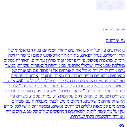
עין יעל גן אירועים
גני אירועים
גן אירועים עין יעל הוא גן אירועים ייחודי הממוקם בנוף הבראשיתי של
הרי ירושלים, בנחל רפאים, בתוך אתר ארכאולוגי קסום ובו שרידי וילה
רומית, מרצפות פסיפס, ציורי פרסקו ובתי מרחץ עתיקים. האווירה במקום
משלבת טבע ארץ ישראלי אותנטי עם מורשת היסטורית עשירה, כאשר
גרם מדרגות רומיות מוביל את האורחים אל גן פתוח עם תפאורה של
פסיפסים צבעוניים ובנייה רומית. הגן מארח חתונות, אירועים פרטיים
ואירועים עסקיים מתחת לחופת השמיים, וביכולתו להכיל עד 450 אורחים
בסטנדרטים גבוהים. שירותי הקייטרינג ניתנים על ידי קייטרינג "ארבע
עונות" ועל ידי קייטרינג "אסאדו בטבע", ומציעים מגוון תפריטים חלביים,
בשריים וטבעוניים, ובהם דגים על הפלנצ'ה, עמדת פסטה, בשרים על
האש וקינוחים מושקעים. המקום מונגש לבעלי מוגבלויות עם שבילים
מותאמים לכיסאות גלגלים ושירותים נגישים, ומספק יחס אישי לכל אירוע.
עין יעל מתאימה לזוגות ולמארגנים המחפשים שילוב של טבע, היסטוריה
ואווירה ירושלמית בלתי שגרתית.