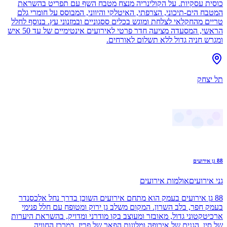
כוסית עסקיות. על הקולינריה מנצח מטבח השף עם תפריט בהשראת
המטבח הים-תיכוני, הצרפתי, האיטלקי והיווני, המבוסס על חומרי גלם
טריים מהחקלאי לצלחת ומוגש בכלים ססגוניים ובמזנוני עץ. בנוסף לחלל
הראשי, המסעדה מציעה חדר פרטי לאירועים אינטימיים של עד 50 איש
ומגרש חניה גדול ללא תשלום לאורחים.
תל יצחק
88 גן אירועים
גני אירועים
אולמות אירועים
88 גן אירועים בעמק הוא מתחם אירועים השוכן בדרך נחל אלכסנדר
בעמק חפר, בלב השרון. המקום משלב גן ירוק ומטופח עם חלל פנימי
ארכיטקטוני גדול, מאובזר ומעוצב בקו מודרני ומדויק, בהשראת היערות
של סין, הגנים של אירופה ומלונות הפאר של פריז. במרכז החוויה