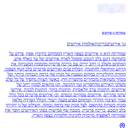
שמורתה גן אירועים
גני אירועים
בריכות
אולמות אירועים
שמורתה הוא גן אירועים בצפון הארץ הממוקם בקיבוץ אפק, פרוש על
כחמישה דונם בלב הטבע ומסוגל לארח אירועים של עד כאלף איש.
המתחם משלב גן רחב ידיים עם בריכה פרטית מהממת המעניקה את
הרקע הוויזואלי לחתונות, קבלות פנים ואירועים פרטיים בלב הנוף הצפוני.
החוויה הקולינרית במקום נשענת על מנות שף ברמה הגבוהה ביותר ועל
מבחר משקאות מובחרים מתוצרת חוץ, כאשר הצוות מקפיד על כל שלב
משלבי האירוע מהתפריט ועד ההגשה. הגן מתאים למגוון רחב של
אירועים: חתונות ערב קלאסיות, חתונות בוקר, חתונות לבנות, אירועי
שישי צהריים, אירועים עסקיים וכנסים, וכן אירועים פרטיים בכל גודל.
עבור הציבור החרדי המתחם מציע מענה ייעודי הכולל הפרדה מלאה
ומנות כשרות בהתאם, לצד מנות שף ברמה גבוהה. השילוב של גן יוקרתי
בלב הטבע, בריכה פרטית, מטבח שף וגמישות בסוגי האירועים הופך את
שמורתה לאופציה מרכזית לחגיגות חלומיות בצפון הארץ.