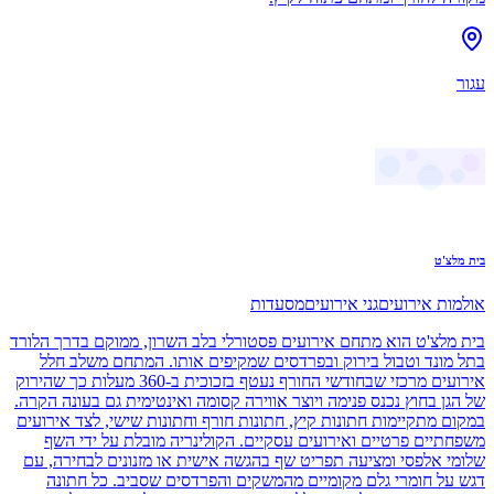
עגור
בית מלצ'ט‏
אולמות אירועים
גני אירועים
מסעדות
בית מלצ'ט הוא מתחם אירועים פסטורלי בלב השרון, ממוקם בדרך הלורד
בתל מונד וטבול בירוק ובפרדסים שמקיפים אותו. המתחם משלב חלל
אירועים מרכזי שבחודשי החורף נעטף בזכוכית ב-360 מעלות כך שהירוק
של הגן בחוץ נכנס פנימה ויוצר אווירה קסומה ואינטימית גם בעונה הקרה.
במקום מתקיימות חתונות קיץ, חתונות חורף וחתונות שישי, לצד אירועים
משפחתיים פרטיים ואירועים עסקיים. הקולינריה מובלת על ידי השף
שלומי אלפסי ומציעה תפריט שף בהגשה אישית או מזנונים לבחירה, עם
דגש על חומרי גלם מקומיים מהמשקים והפרדסים שסביב. כל חתונה