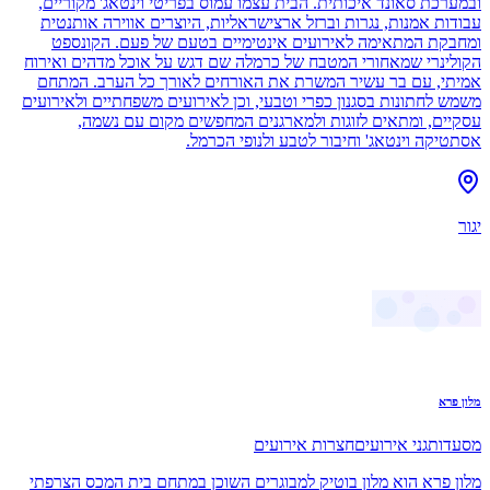
ובמערכת סאונד איכותית. הבית עצמו עמוס בפריטי וינטאג' מקוריים,
עבודות אמנות, נגרות וברזל ארצישראליות, היוצרים אווירה אותנטית
ומחבקת המתאימה לאירועים אינטימיים בטעם של פעם. הקונספט
הקולינרי שמאחורי המטבח של כרמלה שם דגש על אוכל מדהים ואירוח
אמיתי, עם בר עשיר המשרת את האורחים לאורך כל הערב. המתחם
משמש לחתונות בסגנון כפרי וטבעי, וכן לאירועים משפחתיים ולאירועים
עסקיים, ומתאים לזוגות ולמארגנים המחפשים מקום עם נשמה,
אסתטיקה וינטאג' וחיבור לטבע ולנופי הכרמל.
יגור
מלון פרא
מסעדות
גני אירועים
חצרות אירועים
מלון פרא הוא מלון בוטיק למבוגרים השוכן במתחם בית המכס הצרפתי