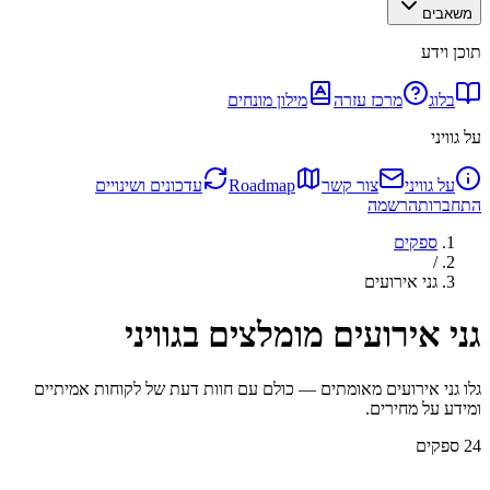
משאבים
תוכן וידע
בלוג
מרכז עזרה
מילון מונחים
על גוויני
על גוויני
צור קשר
Roadmap
עדכונים ושינויים
התחברות
הרשמה
ספקים
/
גני אירועים
גני אירועים מומלצים בגוויני
גלו גני אירועים מאומתים — כולם עם חוות דעת של לקוחות אמיתיים
ומידע על מחירים.
24
ספקים