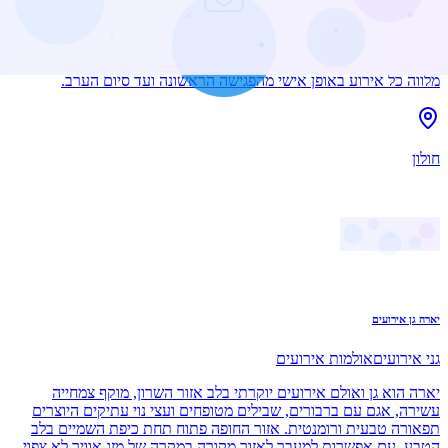
פועל מאז 2020 ומתאים לאירועים אינטימיים עד גדולים של 100 עד 350
אורחים, ומארח חתונות קיץ וחורף, חתונות שישי צהריים, אירועים
פרטיים כמו בר ובת מצווה, ברית וחינה, וכן אירועים עסקיים, השקות,
כנסים והרמות כוסית. במקום חניה בשפע ונגישות מלאה, וצוות ההפקה
מלווה כל אירוע באופן אישי מהפגישה הראשונה ועד סיום הערב.
חולון
יארה גן אירועים
גני אירועים
אולמות אירועים
יארה הוא גן ואולם אירועים יוקרתי בלב אזור השרון, מוקף צמחייה
עשירה, אגם עם ברבורים, שבילים מטופחים ועצי נוי עתיקים היוצרים
תפאורה טבעית ורומנטית. אזור החופה פתוח תחת כיפת השמיים בלב
הטבע, עם אפשרות למעבר לאזור מקורה במקרה של מזג אוויר לא צפוי,