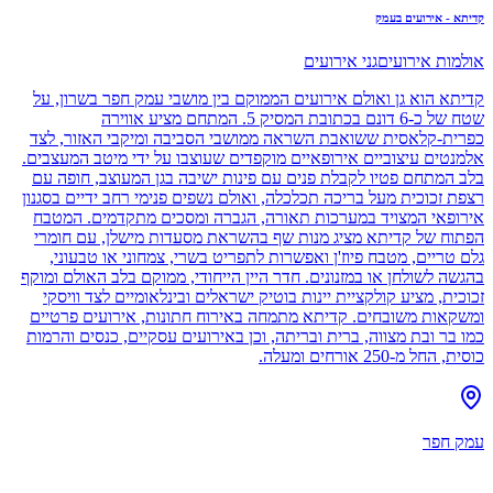
קדיתא - אירועים בעמק
אולמות אירועים
גני אירועים
קדיתא הוא גן ואולם אירועים הממוקם בין מושבי עמק חפר בשרון, על
שטח של כ-6 דונם בכתובת המסיק 5. המתחם מציע אווירה
כפרית-קלאסית ששואבת השראה ממושבי הסביבה ומיקבי האזור, לצד
אלמנטים עיצוביים אירופאיים מוקפדים שעוצבו על ידי מיטב המעצבים.
בלב המתחם פטיו לקבלת פנים עם פינות ישיבה בגן המעוצב, חופה עם
רצפת זכוכית מעל בריכה תכלכלה, ואולם נשפים פנימי רחב ידיים בסגנון
אירופאי המצויד במערכות תאורה, הגברה ומסכים מתקדמים. המטבח
הפתוח של קדיתא מציג מנות שף בהשראת מסעדות מישלן, עם חומרי
גלם טריים, מטבח פיוז'ן ואפשרות לתפריט בשרי, צמחוני או טבעוני,
בהגשה לשולחן או במזנונים. חדר היין הייחודי, ממוקם בלב האולם ומוקף
זכוכית, מציע קולקציית יינות בוטיק ישראלים ובינלאומיים לצד וויסקי
ומשקאות משובחים. קדיתא מתמחה באירוח חתונות, אירועים פרטיים
כמו בר ובת מצווה, ברית ובריתה, וכן באירועים עסקיים, כנסים והרמות
כוסית, החל מ-250 אורחים ומעלה.
עמק חפר