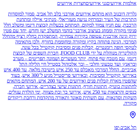
אולמות אירועים
גני אירועים
חצרות אירועים
גלריה דובנוב הוא מתחם אירועים אורבני בלב תל אביב, סמוך למוסדות
התרבות של העיר ובמרחק נגיעה מעזריאלי, מנתיבי איילון ומתחנת
הרכבת, עם חניון צמוד למקום. המתחם בבעלות קבוצת דינמו ומשלב חלל
פנימי מקורה וממוזג בעיצוב אורבני־בוהמי המשלב ישן וחדש, יחד עם פטיו
ירוק וגינה אורבנית עטופה בקירות צמחייה, המתפקדת כחלק רציף מהחלל
המרכזי. הגינה פתוחה בקיץ ומקורה ומחוממת בחורף, ולכן מתאימה
לטקסי חופה רומנטיים, קבלות פנים ומסיבות קוקטייל בכל עונה.
הקולינריה מנוהלת על ידי FOOD CLUB, חברת השפים של קבוצת
דינמו, עם מטבח שף פתוח, יותר מעשרים ושמונה תפריטים – מערב
ובראנץ׳ ועד טבעוני וחלבי – ובר אלכוהול בסטייל חיי הלילה התל
אביביים. החלל המרכזי מאכלס עד 250 איש בישיבה מלאה, עד 400 איש
באירועי קוקטייל ומסיבות, ובאירועי פריסטייל מגיע ל־300 איש, בעוד
שהפטיו מארח קבלות פנים ואירועים של עד 200 איש. המתחם מתאים
לחתונות בוטיק, חתונות חורף, חתונות שישי בצהריים, אירועי חברה,
כנסים והרצאות עד 250 איש, אירועי בר ובת מצווה, ימי הולדת עגולים,
השקות וסדנאות, עם תשתית סאונד ותאורה מתקדמת ורחבת ריקודים
מקורה.
תל אביב-יפו