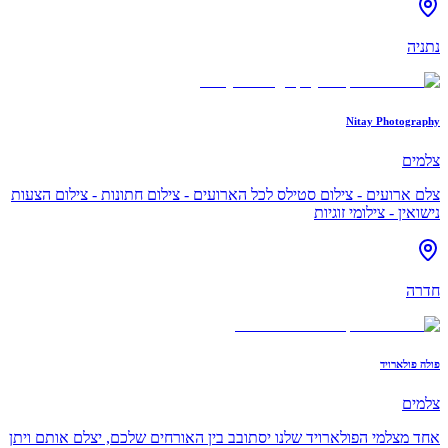
נתניה
Nitay Photography
צלמים
צלם ארועים - צילום סטילס לכל הארועים - צילום חתונות - צילום הצעות
נישואין - צילומי זוגיות
חדרה
פולה פולארויד
צלמים
אחד מצלמי הפולארויד שלנו יסתובב בין האורחים שלכם, יצלם אותם ויתן