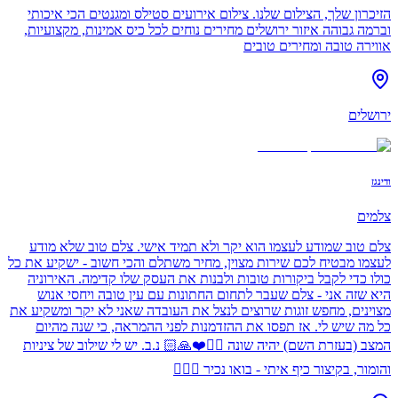
הזיכרון שלך, הצילום שלנו. צילום אירועים סטילס ומגנטים הכי איכותי
וברמה גבוהה איזור ירושלים מחירים נוחים לכל כיס אמינות, מקצועיות,
אווירה טובה ומחירים טובים
ירושלים
ודינגז
צלמים
צלם טוב שמודע לעצמו הוא יקר ולא תמיד אישי. צלם טוב שלא מודע
לעצמו מבטיח לכם שירות מצוין, מחיר משתלם והכי חשוב - ישקיע את כל
כולו כדי לקבל ביקורות טובות ולבנות את העסק שלו קדימה. האירוניה
היא שזה אני - צלם שעבר לתחום החתונות עם עין טובה ויחסי אנוש
מצוינים, מחפש זוגות שרוצים לנצל את העובדה שאני לא יקר ומשקיע את
כל מה שיש לי. אז תפסו את ההזדמנות לפני ההמראה, כי שנה מהיום
המצב (בעזרת השם) יהיה שונה ✌🏻❤️🙏🏻 נ.ב. יש לי שילוב של ציניות
והומור, בקיצור כיף איתי - בואו נכיר ✌🏻💍