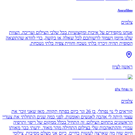
Assrafilms
צלמים
אנחנו מקפידים על איכות ומקצועיות בכל שלבי הצילום ועריכה. הצוות
שלנו מיומן ויעמוד לרשותכם לכל שאלה או בקשה, כדי לוודא שהתוצאה
הסופית תהיה זיכרון בלתי נשכח וחווית צפיה בלתי נשכחת.
ראשון לציון
נוי נפתלי צלם
צלמים
קוראים לי נוי נפתלי, בן 26 וגר כיום בפתח תקווה. מאז שאני זוכר את
עצמי היתה לי אהבה לאנשים ואומנות. לפני כמה שנים התחלתי את צעדיי
הראשונים בתחום הצילום: זה התחיל בכלל ממקום של ריפוי ותרפיה
עבורי וההתאהבות שלי בצילום התחילה מהר מאוד. ידעתי כבר מאותו
היום שזה מה שארצה לעשות בחיים. כיום אני מצלם מסיבות, צילומי