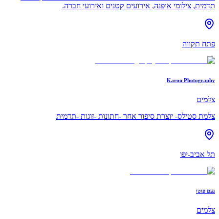
תדמית, צילומי אופנה, אירועים קטנים ואירועי חברה.
פתח תקווה
Karou Photography
צלמים
צלמת סטילס- יוצרת סיפור אחר -חתונות -זוגות -תדמית
תל אביב-יפו
נעם פוטו
צלמים