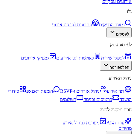
אירועים עסקיים
גלו
מאגר הספקים
פתרונות לפי סוג אירוע
לעסקים
לפי סוג עסק
לספקי שירות
לאולמות וגני אירועים
למפיקי אירועים
הפלטפורמה
ניהול האירוע
דפי אירוע
ניהול אורחים ו-RSVP
הזמנות וואצאפ
סידורי
הושבה
כרטיסים וכניסה
תשלומים
חכם ומקצה לקצה
עוזר ה-AI
מערכת לניהול אירוע
מחירים