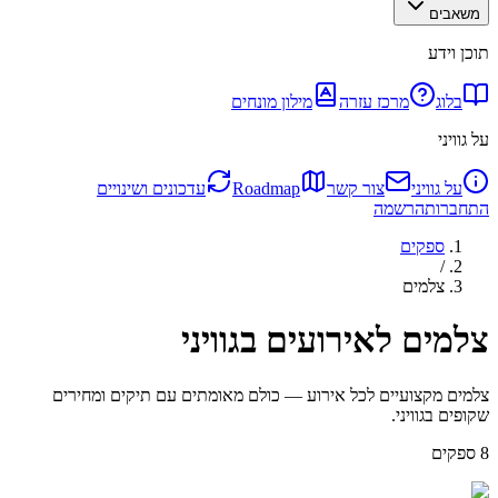
משאבים
תוכן וידע
בלוג
מרכז עזרה
מילון מונחים
על גוויני
על גוויני
צור קשר
Roadmap
עדכונים ושינויים
התחברות
הרשמה
ספקים
/
צלמים
צלמים לאירועים בגוויני
צלמים מקצועיים לכל אירוע — כולם מאומתים עם תיקים ומחירים
שקופים בגוויני.
8
ספקים