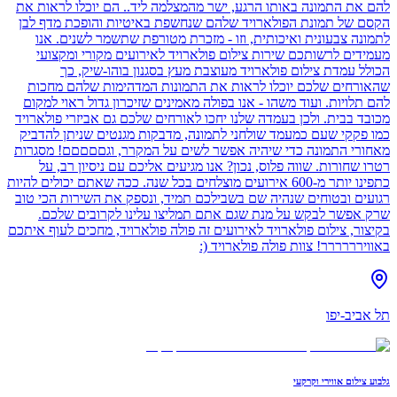
להם את התמונה באותו הרגע, ישר מהמצלמה ליד.. הם יוכלו לראות את
הקסם של תמונת הפולארויד שלהם שנחשפת באיטיות והופכת מדף לבן
לתמונה צבעונית ואיכותית, וזו - מזכרת מטורפת שתשמר לשנים. אנו
מעמידים לרשותכם שירות צילום פולארויד לאירועים מקורי ומקצועי
הכולל עמדת צילום פולארויד מעוצבת מעץ בסגנון בוהו-שיק, כך
שהאורחים שלכם יוכלו לראות את התמונות המדהימות שלהם מחכות
להם תלויות. ועוד משהו - אנו בפולה מאמינים שזיכרון גדול ראוי למקום
מכובד בבית. ולכן בעמדה שלנו יחכו לאורחים שלכם גם אביזרי פולארויד
כמו פקקי שעם כמעמד שולחני לתמונה, מדבקות מגנטים שניתן להדביק
מאחורי התמונה כדי שיהיה אפשר לשים על המקרר, וגםםםםם! מסגרות
רטרו שחורות. שווה פלוס, נכון? אנו מגיעים אליכם עם ניסיון רב, על
כתפינו יותר מ-600 אירועים מוצלחים בכל שנה. ככה שאתם יכולים להיות
רגועים ובטוחים שנהיה שם בשבילכם תמיד, ונספק את השירות הכי טוב
שרק אפשר לבקש על מנת שגם אתם תמליצו עלינו לקרובים שלכם.
בקיצור, צילום פולארויד לאירועים זה פולה פולארויד, מחכים לעוף איתכם
באווירררררר! צוות פולה פולארויד (:
תל אביב-יפו
גלבוע צילום אווירי וקרקעי