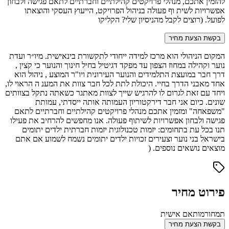
להזמין אתכם, מנהלי פרויקטים קהילתיים וחברתיים לתאם פגישה ולבחון
אפשרויות לשית וף פעולה בניהול הפרויקט, הייעוץ העסקי והוצאתו
לפועל. (רוצים לקבל מהניסיון שלי? הקליקו
בקשת הצעת מחיר
המקום הניהולי הוא מרכז למידה ייחודי לתקשורת בינאישית. מיו״ר ועדת
נוער וקהילה במחוז הצפון עד מפקד דגיטיל בחיל חינוך והנוער כי קצין ,
דרך חבר במועצת התלמידים והנוער העירונית ויו"ר המוצע , ניהול הוא
אחד מאבני הדרך בחיי. היכולת לתת לכל חבר צוות את המענ ה הראוי לו,
ויחד עם זאת לגרום לו להרגיש שייך לצוות מאתגר כשאתה נתקל בצוותים
שונים. כיום אני חבר דירקטוריון העמותה אותה ייסדתי, עמותת
"משפאחה" ומזמין אתכם מנהלי פרויקטים קהילתיים וחברתיים לתאם
פגישה ולבחון אפשרויות לשיתוף פעולה. אנו מחפשים להרחיב את פעילו
תנו בכל עת בתחומים: יזמות טכנולוגית יזמות חברתית ילדים יתומים
בישראל בני נוער וצעירים זכויות ילדים יתומים נשמח לשמוע אם אתם
מוצאים נושאים נוספים. (
פירוט מחיר
תמחור
מותאם אישית
בקשת הצעת מחיר