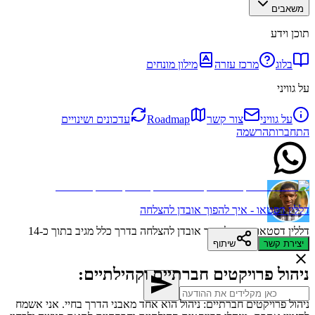
משאבים
תוכן וידע
בלוג
מרכז עזרה
מילון מונחים
על גוויני
על גוויני
צור קשר
Roadmap
עדכונים ושינויים
התחברות
הרשמה
דללין דסטאו - איך להפוך אובדן להצלחה
דללין דסטאו - איך להפוך אובדן להצלחה
בדרך כלל מגיב בתוך כ-14
דקות
יצירת קשר
שיתוף
ניהול פרויקטים חברתיים וקהילתיים:
ניהול פרויקטים חברתיים: ניהול הוא אחד מאבני הדרך בחיי. אני אשמח