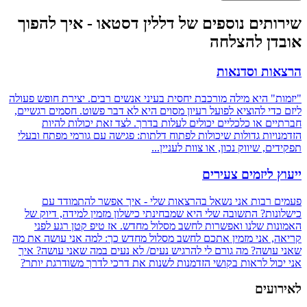
שירותים נוספים של דללין דסטאו - איך להפוך
אובדן להצלחה
הרצאות וסדנאות
"יזמות" היא מילה מורכבת יחסית בעיני אנשים רבים. יצירת חופש פעולה
ליזם כדי להוציא לפועל רעיון מסוים היא לא דבר פשוט. חסמים רגשיים,
חברתיים או כלכליים יכולים לעלות בדרך. לצד זאת יכולות להיות
הזדמנויות גדולות שיכולות לפתוח דלתות: פגישה עם גורמי מפתח ובעלי
תפקידים, שיווק נכון, או צוות לעניין...
ייעוץ ליזמים צעירים
פעמים רבות אני נשאל בהרצאות שלי - איך אפשר להתמודד עם
כישלונות? התשובה שלי היא שמבחינתי כישלון מזמין למידה, דיוק של
האמונות שלנו ואפשרות לחשב מסלול מחדש. אז טיפ קטן רגע לפני
קריאה, אני מזמין אתכם לחשב מסלול מחדש כך: למה אני עושה את מה
שאני עושה? מה גורם לי להרגיש נעים/ לא נעים במה שאני עושה? איך
אני יכול לראות בקושי הזדמנות לשנות את דרכי לדרך משודרגת יותר?
לאירועים