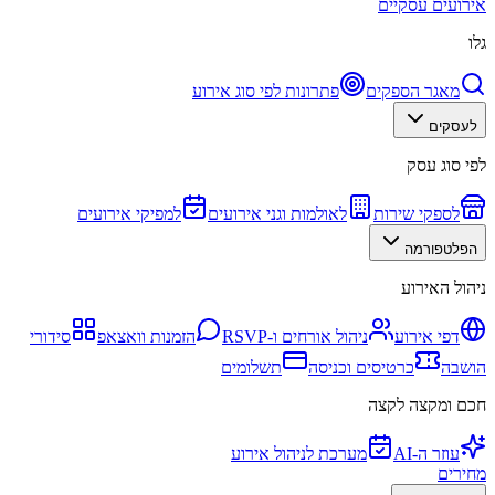
אירועים עסקיים
גלו
מאגר הספקים
פתרונות לפי סוג אירוע
לעסקים
לפי סוג עסק
לספקי שירות
לאולמות וגני אירועים
למפיקי אירועים
הפלטפורמה
ניהול האירוע
דפי אירוע
ניהול אורחים ו-RSVP
הזמנות וואצאפ
סידורי
הושבה
כרטיסים וכניסה
תשלומים
חכם ומקצה לקצה
עוזר ה-AI
מערכת לניהול אירוע
מחירים