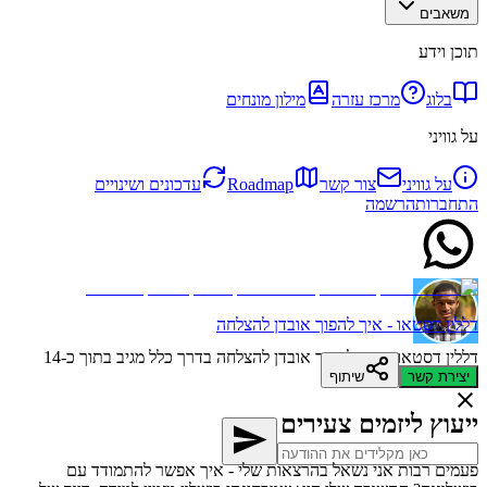
משאבים
תוכן וידע
בלוג
מרכז עזרה
מילון מונחים
על גוויני
על גוויני
צור קשר
Roadmap
עדכונים ושינויים
התחברות
הרשמה
דללין דסטאו - איך להפוך אובדן להצלחה
דללין דסטאו - איך להפוך אובדן להצלחה
בדרך כלל מגיב בתוך כ-14
דקות
יצירת קשר
שיתוף
ייעוץ ליזמים צעירים
פעמים רבות אני נשאל בהרצאות שלי - איך אפשר להתמודד עם