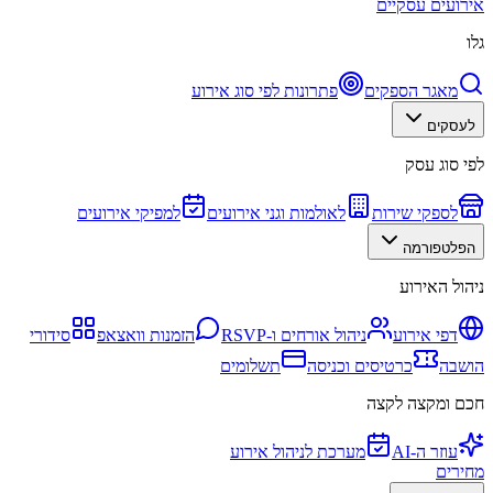
אירועים עסקיים
גלו
מאגר הספקים
פתרונות לפי סוג אירוע
לעסקים
לפי סוג עסק
לספקי שירות
לאולמות וגני אירועים
למפיקי אירועים
הפלטפורמה
ניהול האירוע
דפי אירוע
ניהול אורחים ו-RSVP
הזמנות וואצאפ
סידורי
הושבה
כרטיסים וכניסה
תשלומים
חכם ומקצה לקצה
עוזר ה-AI
מערכת לניהול אירוע
מחירים