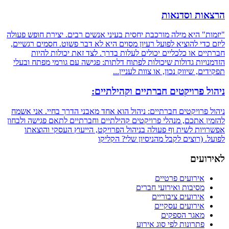
הרצאות וסדנאות
"יזמות" היא מילה מורכבת יחסית בעיני אנשים רבים. יצירת חופש פעולה
ליזם כדי להוציא לפועל רעיון מסוים היא לא דבר פשוט. חסמים רגשיים,
חברתיים או כלכליים יכולים לעלות בדרך. לצד זאת יכולות להיות
הזדמנויות גדולות שיכולות לפתוח דלתות: פגישה עם גורמי מפתח ובעלי
תפקידים, שיווק נכון, או צוות לעניין...
ניהול פרויקטים חברתיים וקהילתיים:
ניהול פרויקטים חברתיים: ניהול הוא אחד מאבני הדרך בחיי. אני אשמח
להזמין אתכם, מנהלי פרויקטים קהילתיים וחברתיים לתאם פגישה ולבחון
אפשרויות לשית וף פעולה בניהול הפרויקט, הייעוץ העסקי והוצאתו
לפועל. (רוצים לקבל מהניסיון שלי? הקליקו
לאירועים
אירועים פרטיים
מסיבות ואירועי חברים
אירועים ציבוריים
אירועים עסקיים
מאגר הספקים
פתרונות לפי סוג אירוע