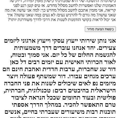
כישלונות? התשובה שלי היא שמבחינתי כישלון מזמין למידה, דיוק של
האמונות שלנו ואפשרות לחשב מסלול מחדש. אז טיפ קטן רגע לפני
קריאה, אני מזמין אתכם לחשב מסלול מחדש כך: למה אני עושה את מה
שאני עושה? מה גורם לי להרגיש נעים/ לא נעים במה שאני עושה? איך
אני יכול לראות בקושי הזדמנות לשנות את דרכי לדרך משודרגת יותר?
בקשת הצעת מחיר
אני נותן שירותי ייעוץ עסקי וייעוץ ארגוני ליזמים
צעירים. יחד אנחנו עוברים דרך משמעותית
להגשמת החלום של כל יזם. אני סמוך ובטוח,
לאור הכרותי האישית עם יזמים רבים דל כאן
דור שג שחברות, ערבות הדדית ואהבת חינם הם
ערכים מנחים עבורו. דור שמשתף פעולה ויוצר
מיזמים נפ לאים שיכולים לשנות את פני החברה
הישראלית בהיבטים רבים: טכנולוגית, חברתית,
פוליטית ובעוד תחומים שככל הנראה לציבור
טרם התאפשר להכיר. במהלך הדרך אספתי
תובנות רבות משיעורים שעברתי בחיים, אנשים