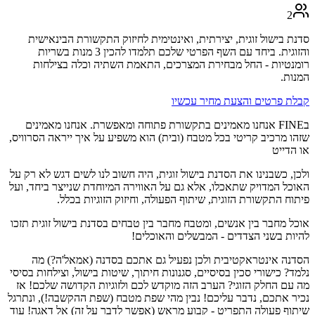
2
סדנת בישול זוגית, יצירתית, ואינטימית לחיזוק התקשורת הבינאישית
והזוגית. ביחד עם השף הפרטי שלכם תלמדו להכין 3 מנות בשריות
רומנטיות - החל מבחירת המצרכים, התאמת השתיה וכלה בצילחות
המנות.
קבלת פרטים והצעת מחיר עכשיו
בFINE אנחנו מאמינים בתקשורת פתוחה ומאפשרת. אנחנו מאמינים
שזהו מרכיב קריטי בכל מטבח (ובית) הוא משפיע על איך ייראה הסרוויס,
או הדייט
ולכן, כשבנינו את הסדנת בישול זוגית, היה חשוב לנו לשים דגש לא רק על
האוכל המדויק שתאכלו, אלא גם על האווירה המיוחדת שנייצר ביחד, ועל
פיתוח התקשורת הזוגית, שיתוף הפעולה, וחיזוק הזוגיות בכלל.
אוכל מחבר בין אנשים, ומטבח מחבר בין טבחים בסדנת בישול זוגית תזכו
להיות בשני הצדדים - המבשלים והאוכלים!
הסדנה אינטראקטיבית ולכן נפעיל גם אתכם בסדנה (אמאל'ה?) מה
נלמד? כישורי סכין בסיסיים, סגנונות חיתוך, שיטות בישול, וצילחות בסיסי
מה עם החלק הזוגי? הערב הזה מוקדש לכם ולזוגיות הקדושה שלכם! אז
נכיר אתכם, נדבר עליכם! נבין מהי שפת מטבח (שפת ההקשבה!), ונתרגל
שיתוף פעולה התפריט - קבוע מראש (אפשר לדבר על זה) אל דאגה! עוד