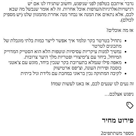
נדבר איתכם בטלפון לפני שניפגש, וחשוב שתגידו לנו אם יש
רגישויות/אלרגיות/העדפות אוכל אחרות. זה לא אומר שנבשל מה שבא
לכם, אלא נתאים את המנה או נבחר מנה אחרת מהמגוון שלנו (יש מספיק
לכולם).
אז מה אוכלים?
נתחיל בטרטר בקר ונלמד איך אפשר לייצר כמות בלתי מוגבלת של
מתכונים לטרטר
נמשיך למנות עיקריות עסיסיות ונוטפות הלא הוא הסטייק המדוייק
המיוחל, ביחד עם צ'ימיצורי ופטריות מלך היער צרובות.
מאפה פילו שנמלא בתערובת בקר שנכין ביחד, מוגש עם צ'אטני
כוסבה ופירות העונה, וצ'יפס ארטישוק
לקיבה המתוקה נכין בראוני במחבת עם גלידת וניל ביתית
זה נעים לנו שנעים לכם, אז באנו לעשות שמח!
ניפגש אצלכם…
פירוט מחיר
מספר משתתפים
2