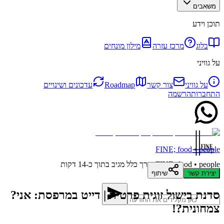
משאבים
תוכן וידע
בלוג
מרכז עזרה
מילון מונחים
על גוויני
על גוויני
צור קשר
Roadmap
עדכונים ושינויים
התחברות
הרשמה
FINE; food • people
FINE; food • people
בדרך כלל מגיב בתוך כ-14 דקות
יצירת קשר
שיתוף
סדנת בישול זוגית פרטית | דייט במרפסת: אני?
צמחונית?!