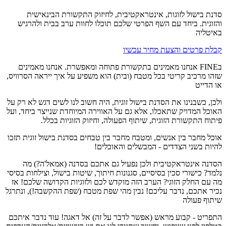
סדנת בישול לזוגות, אינטראקטיבית, לחיזוק התקשורת הבינאישית
והזוגית. ביחד עם השף הפרטי שלכם תוכלו לחוות ערב בבית ולהרגיש
באיטליה
קבלת פרטים והצעת מחיר עכשיו
בFINE אנחנו מאמינים בתקשורת פתוחה ומאפשרת. אנחנו מאמינים
שזהו מרכיב קריטי בכל מטבח (ובית) הוא משפיע על איך ייראה הסרוויס,
או הדייט
ולכן, כשבנינו את הסדנת בישול זוגית, היה חשוב לנו לשים דגש לא רק על
האוכל המדויק שתאכלו, אלא גם על האווירה המיוחדת שנייצר ביחד, ועל
פיתוח התקשורת הזוגית, שיתוף הפעולה, וחיזוק הזוגיות בכלל.
אוכל מחבר בין אנשים, ומטבח מחבר בין טבחים בסדנת בישול זוגית תזכו
להיות בשני הצדדים - המבשלים והאוכלים!
הסדנה אינטראקטיבית ולכן נפעיל גם אתכם בסדנה (אמאל'ה?) מה
נלמד? כישורי סכין בסיסיים, סגנונות חיתוך, שיטות בישול, וצילחות בסיסי
מה עם החלק הזוגי? הערב הזה מוקדש לכם ולזוגיות הקדושה שלכם! אז
נכיר אתכם, נדבר עליכם! נבין מהי שפת מטבח (שפת ההקשבה!), ונתרגל
שיתוף פעולה
התפריט - קבוע מראש (אפשר לדבר על זה) אל דאגה! עוד נדבר איתכם