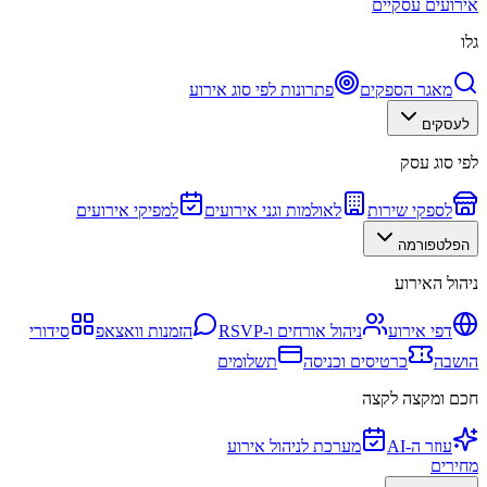
אירועים עסקיים
גלו
מאגר הספקים
פתרונות לפי סוג אירוע
לעסקים
לפי סוג עסק
לספקי שירות
לאולמות וגני אירועים
למפיקי אירועים
הפלטפורמה
ניהול האירוע
דפי אירוע
ניהול אורחים ו-RSVP
הזמנות וואצאפ
סידורי
הושבה
כרטיסים וכניסה
תשלומים
חכם ומקצה לקצה
עוזר ה-AI
מערכת לניהול אירוע
מחירים