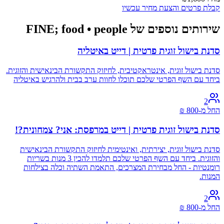
קבלת פרטים והצעת מחיר עכשיו
שירותים נוספים של FINE; food • people
סדנת בישול זוגית פרטית | דייט באיטליה
סדנת בישול זוגית, אינטראקטיבית, לחיזוק התקשורת הבינאישית והזוגית.
ביחד עם השף הפרטי שלכם תוכלו לחוות ערב בבית ולהרגיש באיטליה
2
החל מ-
800
₪
סדנת בישול זוגית פרטית | דייט במרפסת: אני? צמחונית?!
סדנת בישול זוגית, יצירתית, ואינטימית לחיזוק התקשורת הבינאישית
והזוגית. ביחד עם השף הפרטי שלכם תלמדו להכין 3 מנות בשריות
רומנטיות - החל מבחירת המצרכים, התאמת השתיה וכלה בצילחות
המנות.
2
החל מ-
800
₪