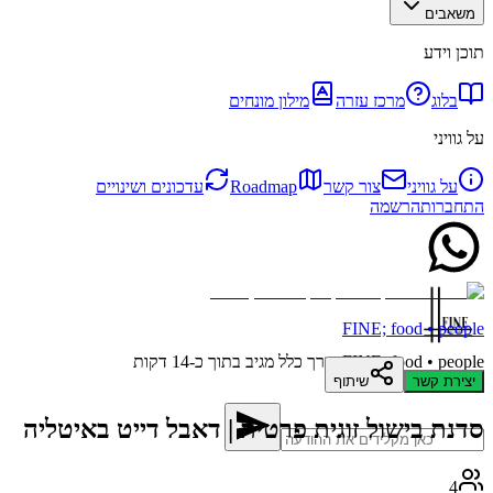
משאבים
תוכן וידע
בלוג
מרכז עזרה
מילון מונחים
על גוויני
על גוויני
צור קשר
Roadmap
עדכונים ושינויים
התחברות
הרשמה
FINE; food • people
FINE; food • people
בדרך כלל מגיב בתוך כ-14 דקות
יצירת קשר
שיתוף
סדנת בישול זוגית פרטית | דאבל דייט באיטליה
4