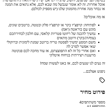
בטלפון לפני שניפגש, וחשוב שתגידו לנו אם יש רגישויות/אלרגיות/העדפות
אוכל אחרות. זה לא אומר שנבשל מה שבא לכם, אלא נתאים את המנה
או נבחר מנה אחרת מהמגוון שלנו (יש מספיק לכולם).
אז מה אוכלים?
לפתיחה: קרפצ'יו בקר או קרפצ'יו סלק ובטטה, ברטבים שונים,
מוגש עם בוראטה (יאמ)
נמשיך להכנה של ריזוטו פטריות קלאסי, עם חלבון לבחירתכם
(עוף/דג/בקר) ורוטב מתאים
משם המסע ימשיך לפסטה טריה ברוטב שמנת לימונית וברוקולי
שאי אפשר לסרב לה
ואם אחרי כל זה לא התפוצצתם, אז עוד מחכה לכם פנקוטה
מרעננת ויצירתית בניחוח איטלקי
זה נעים לנו שנעים לכם, אז באנו לעשות שמח!
ניפגש אצלכם...
פירוט מחיר
מספר משתתפים
4
מחיר
₪1,600