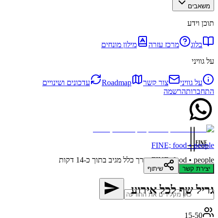
משאבים
תוכן וידע
בלוג
מרכז עזרה
מילון מונחים
על גוויני
על גוויני
צור קשר
Roadmap
עדכונים ושינויים
התחברות
הרשמה
FINE; food • people
FINE; food • people
בדרך כלל מגיב בתוך כ-14 דקות
יצירת קשר
שיתוף
גריל שף לכל אירוע
15-50