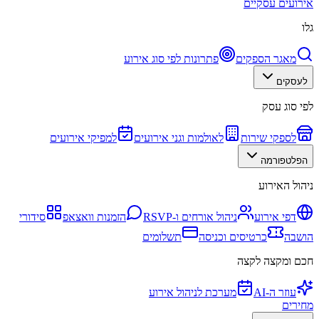
אירועים עסקיים
גלו
מאגר הספקים
פתרונות לפי סוג אירוע
לעסקים
לפי סוג עסק
לספקי שירות
לאולמות וגני אירועים
למפיקי אירועים
הפלטפורמה
ניהול האירוע
דפי אירוע
ניהול אורחים ו-RSVP
הזמנות וואצאפ
סידורי
הושבה
כרטיסים וכניסה
תשלומים
חכם ומקצה לקצה
עוזר ה-AI
מערכת לניהול אירוע
מחירים