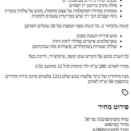
קבבוני טלה ביתיים עם צנוברים
פילה מיניון ברוטב יין תפוזים
טומהוק במידה המושלמת על עצם מוגזמת, מוגש על צלחת בוערת
נתח קצבים הכי רך שיש במרינדת עשבים לימונית
קינוח: (לבחור 1, כל קינוח נוסף תוספת של 20 שקלים לאדם)
מגש פירות העונה מפנק
טארטלטים אישיים במילוי לימון ותות
שולחן שטויות (שוקולדים, פיצוחים ומה שביניהם)
כל הערב מוגש על הקרש שום קונפי, צ'ימיצ'ורי, וריבת בצל
מחיר לאדם: 280 ש"ח ילד מתחת לגיל 12 מחושב כ1/3
מנה מיוחדת של כתר צלעות כבש שלם (כ12 צלעות) בזיגוג בירה והדרים
בתוספת 50 ש"ח לאדם
פירוט מחיר
טווח משתתפים
15 עד 50
מחיר בסיס
₪0
מחיר למשתתף
₪280