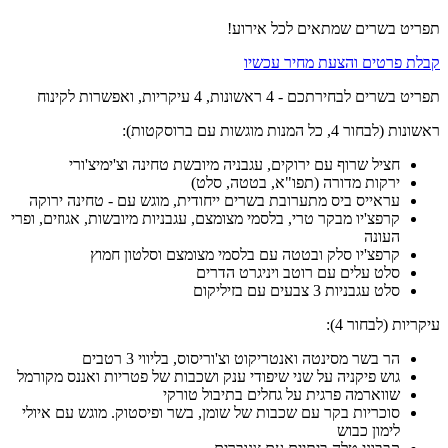
תפריט בשרים שמתאים לכל אירוע!
קבלת פרטים והצעת מחיר עכשיו
תפריט בשרים לבחירתכם - 4 ראשונות, 4 עיקריות, ואפשרות לקינוח
ראשונות (לבחור 4, כל המנות מוגשות עם ברוסקטות):
חציל שרוף עם ירוקים, עגבניה מיובשת טחינה וצ'ימיצ'ורי
ירקות מדורה (תפו"א, בטטה, סלט)
עראייס ביס מתערובת בשרים ייחודית, מוגש עם - טחינה ירוקה
קרפצ'יו מבקר טרי, בלסמי מצומצם, עגבניות מיובשות, אגוזים, ופרי
העונה
קרפצ'יו סלק ובטטה עם בלסמי מצומצם וסלטון חמוץ
סלט עלים עם רוטב ויניגרט הדרים
סלט עגבניות 3 צבעים עם בזיליקום
עיקריות (לבחור 4):
הר בשר מסינטה ואנטריקוט וצ'וריסוס, בליווי 3 רטבים
גוש פיקניה על שני שיפודי ענק ושכבות של פטריות ואננס מקורמל
שווארמה פרגית על גחלים בתיבול טורקי
סוכריות בקר עם שכבות של שומן, בשר ופיסטוק. מוגש עם איולי
לימון כבוש